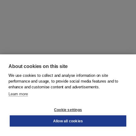
About cookies on this site
We use cookies to collect and analyse information on site
© 2026
Koninklijke Boom uitgevers
performance and usage, to provide social media features and to
enhance and customise content and advertisements.
Learn more
Customer service
Cookie settings
Support
Order
Allow all cookies
Returns
Teacher service
Contact