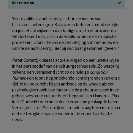
Description
'Grote politiek vindt alleen plaats in de modus van
balanceer-oefeningen. Balanceren betekent: noodzakelijke
strijd niet ontwijken en overbodige strijd niet provoceren.
Het betekent ook: zich in de wedloop met de entropische
processen, vooral die van de vernietiging van het milieu en
van de demoralisering, niet bij voorbaat gewonnen geven...'
Peter Sloterdijk plaatst actuele vragen op een unieke wijze
in het perspectief van de cultuurgeschiedenis. Zo werpt hij
telkens een verrassend licht op de huidige
condition
humaine
en toont nog onbekende achtergronden van onze
tijd. In dit boek richt hij zijn analyses op de woede als een
psychologisch-politieke factor die de gebeurtenissen in de
gehele westerse cultuur heeft bepaald, van Homerus'
Ilias
in de Oudheid tot in onze door terrorisme geplaagde tijden.
Vervolgens stelt Sloterdijk de cruciale vraag hoe om te gaan
met de terugkeer van de woede in de eenentwintigste
eeuw.