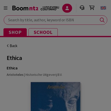
Search by title, author, keyword or ISBN
SHOP
SCHOOL
Back
Ethica
Ethica
Aristoteles
|
Historische Uitgeverij B.V.