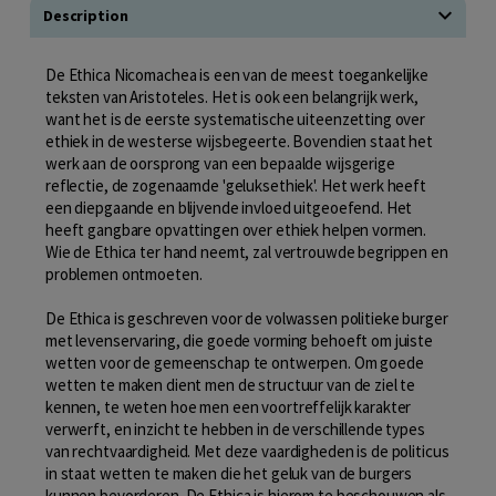
Description
De Ethica Nicomachea is een van de meest toegankelijke
teksten van Aristoteles. Het is ook een belangrijk werk,
want het is de eerste systematische uiteenzetting over
ethiek in de westerse wijsbegeerte. Bovendien staat het
werk aan de oorsprong van een bepaalde wijsgerige
reflectie, de zogenaamde 'geluksethiek'. Het werk heeft
een diepgaande en blijvende invloed uitgeoefend. Het
heeft gangbare opvattingen over ethiek helpen vormen.
Wie de Ethica ter hand neemt, zal vertrouwde begrippen en
problemen ontmoeten.
De Ethica is geschreven voor de volwassen politieke burger
met levenservaring, die goede vorming behoeft om juiste
wetten voor de gemeenschap te ontwerpen. Om goede
wetten te maken dient men de structuur van de ziel te
kennen, te weten hoe men een voortreffelijk karakter
verwerft, en inzicht te hebben in de verschillende types
van rechtvaardigheid. Met deze vaardigheden is de politicus
in staat wetten te maken die het geluk van de burgers
kunnen bevorderen. De Ethica is hierom te beschouwen als