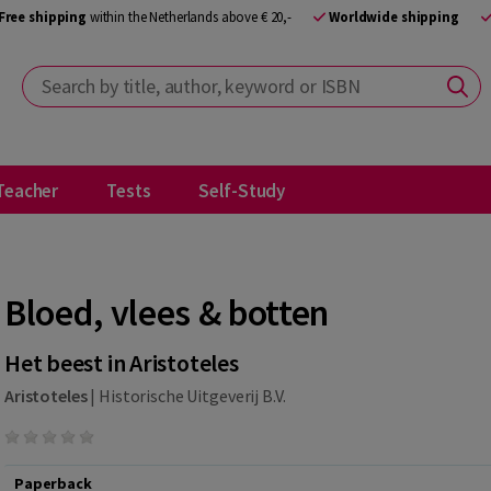
Free shipping
within the Netherlands above € 20,-
Worldwide shipping
Search by title, author, keyword or ISBN
Teacher
Tests
Self-Study
Bloed, vlees & botten
Het beest in Aristoteles
Aristoteles
|
Historische Uitgeverij B.V.
Paperback