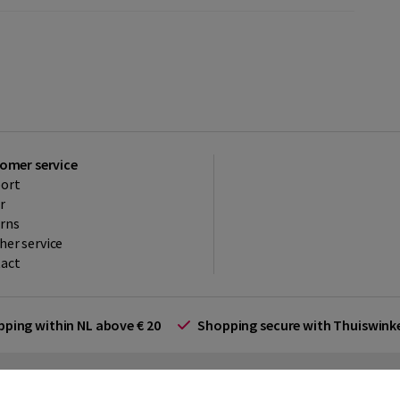
omer service
ort
r
rns
her service
act
ipping within NL above € 20
Shopping secure with Thuiswin
rms and Conditions (for businesses)
Promotional terms
Cookies
Di