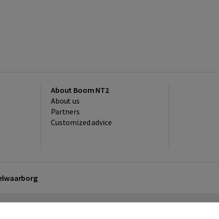
About Boom NT2
About us
Partners
Customized advice
kelwaarborg
sclaimer
Privacy