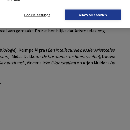
is in zijn geheel in deze bundel opgenomen, enkele
Cookie settings
Allow all cookies
elegd aan een gezelschap ter zake kundige en erudiete
 Douwe Draaisma, Tijs Goldschmidt, Vincent Icke en Arjen
el van gemaakt. En zie: het blijkt dat Aristoteles nog
biologie
), Keimpe Algra (
Een intellectuele passie: Aristoteles
sten
), Midas Dekkers (
De harmonie der kleine zielen
), Douwe
De neushand
), Vincent Icke (
Voorstellen
) en Arjen Mulder (
De
.