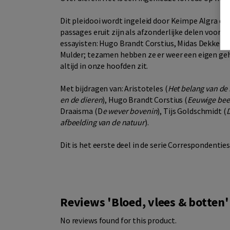
Dit pleidooi wordt ingeleid door Keimpe Algra en 
passages eruit zijn als afzonderlijke delen voorg
essayisten: Hugo Brandt Corstius, Midas Dekkers,
Mulder; tezamen hebben ze er weer een eigen gehe
altijd in onze hoofden zit.
Met bijdragen van: Aristoteles (
Het belang van de 
en de dieren
), Hugo Brandt Corstius (
Eeuwige bee
Draaisma (D
e wever bovenin
), Tijs Goldschmidt (
afbeelding van de natuur
).
Dit is het eerste deel in de serie Correspondenties
Reviews 'Bloed, vlees & botten'
No reviews found for this product.