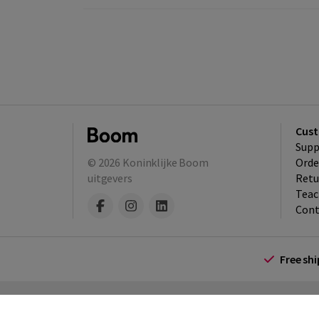
Cust
Supp
© 2026
Koninklijke Boom
Orde
uitgevers
Retu
Teac
Cont
Free sh
Terms and Conditions (for consumers)
Te
policy