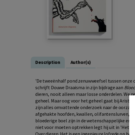
Description
Author(s)
'De tweeënhalf pond zenuwweefsel tussen onze or
schrijft Douwe Draaisma in zijn bijdrage aan
Bloed
dieren, nooit alleen maar losse onderdelen. We 
geheel. Maar oog voor het geheel gaat bij Aristote
zijn alles omvattende onderzoek naar de oorzaken
afgehakte hoofden, kwallen, olifantenslurven, m
bloederige boel zijn in de wetenschappelijke en 
niet voor moeten optrekken legt hij uit in 'Het be
Over dieren. Het is een ingenieuze lofrede op het