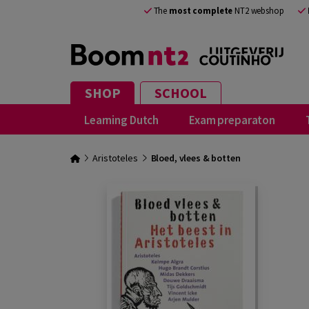
The
most complete
NT2 webshop
SHOP
SCHOOL
Learning Dutch
Exam preparaton
Aristoteles
Bloed, vlees & botten