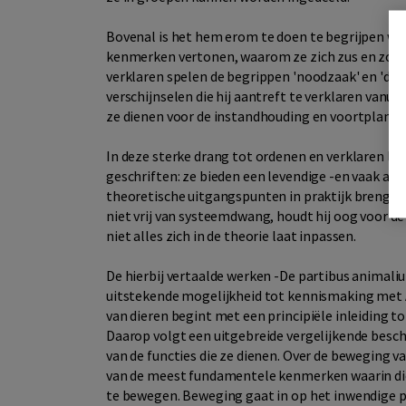
Bovenal is het hem erom te doen te begrijpen waa
kenmerken vertonen, waarom ze zich zus en zo ge
verklaren spelen de begrippen 'noodzaak' en 'doel
verschijnselen die hij aantreft te verklaren vanui
ze dienen voor de instandhouding en voortplanti
In deze sterke drang tot ordenen en verklaren lig
geschriften: ze bieden een levendige -en vaak amu
theoretische uitgangspunten in praktijk brengt e
niet vrij van systeemdwang, houdt hij oog voor de 
niet alles zich in de theorie laat inpassen.
De hierbij vertaalde werken -De partibus animal
uitstekende mogelijkheid tot kennismaking met Ar
van dieren begint met een principiële inleiding t
Daarop volgt een uitgebreide vergelijkende besc
van de functies die ze dienen. Over de beweging 
van de meest fundamentele kenmerken waarin die
te bewegen. Beweging gaat in op het inwendige