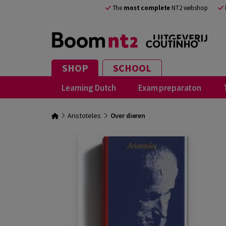
The
most complete
NT2 webshop
SHOP
SCHOOL
Learning Dutch
Exam preparaton
Aristoteles
Over dieren