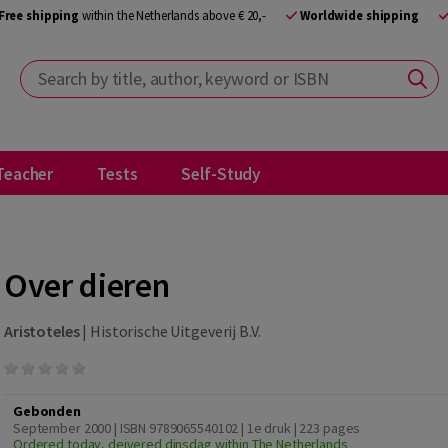
Free shipping
within the Netherlands above € 20,-
Worldwide shipping
Search by title, author, keyword or ISBN
Teacher
Tests
Self-Study
Over dieren
Aristoteles
|
Historische Uitgeverij B.V.
Gebonden
September 2000 | ISBN 9789065540102 | 1e druk
| 223 pages
Ordered today, deivered dinsdag within The Netherlands