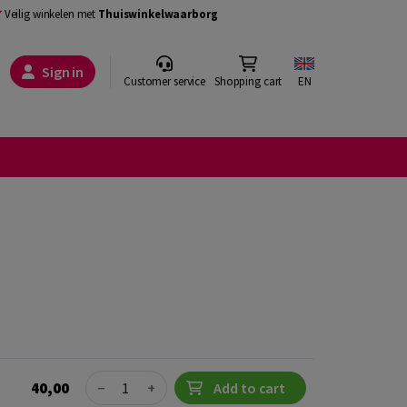
Veilig winkelen met
Thuiswinkelwaarborg
Sign in
Customer service
Shopping cart
EN
Quantity
40,00
−
+
Add to cart