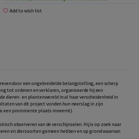
Add to wish list
edreven door een ongebreidelde belangstelling, een scherp
g tot ordenen en verklaren, organiseerde hij een
de dieren- en plantenwereld in al haar verscheidenheid in
ultaten van dit project vonden hun neerslag in zijn
ns een prominente plaats inneemt).
isch observeren van de verschijnselen. Hij is op zoek naar
ieren en diersoorten gemeen hebben en op grond waarvan