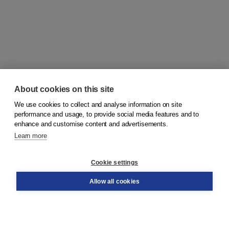
About cookies on this site
We use cookies to collect and analyse information on site
© 2026
Koninklijke Boom uitgevers
performance and usage, to provide social media features and to
enhance and customise content and advertisements.
Learn more
Customer service
Cookie settings
Support
Order
Allow all cookies
Returns
Teacher service
Contact