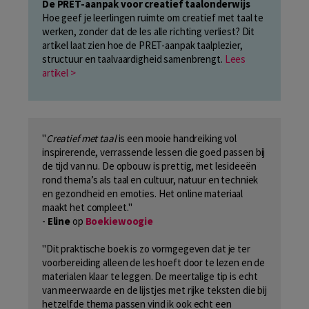
De PRET-aanpak voor creatief taalonderwijs
Hoe geef je leerlingen ruimte om creatief met taal te
werken, zonder dat de les alle richting verliest? Dit
artikel laat zien hoe de PRET-aanpak taalplezier,
structuur en taalvaardigheid samenbrengt.
Lees
artikel >
"
Creatief met taal
is een mooie handreiking vol
inspirerende, verrassende lessen die goed passen bij
de tijd van nu. De opbouw is prettig, met lesideeën
rond thema’s als taal en cultuur, natuur en techniek
en gezondheid en emoties. Het online materiaal
maakt het compleet."
-
Eline
op
Boekiewoogie
"Dit praktische boek is zo vormgegeven dat je ter
voorbereiding alleen de les hoeft door te lezen en de
materialen klaar te leggen. De meertalige tip is echt
van meerwaarde en de lijstjes met rijke teksten die bij
hetzelfde thema passen vind ik ook echt een