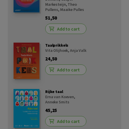
Markesteijn
,
Theo
Pullens
,
Maaike Pulles
51,50
Add to cart
Taalprikkels
Vita Olijhoek
,
Anja Valk
24,50
Add to cart
Rijke taal
Erna van Koeven
,
Anneke Smits
45,25
Add to cart