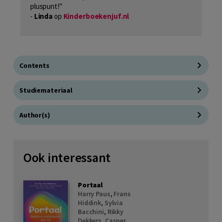
pluspunt!"
-
Linda
op
Kinderboekenjuf.nl
Contents
Studiemateriaal
Author(s)
Ook interessant
Portaal
Harry Paus
,
Frans
Hiddink
,
Sylvia
Bacchini
,
Rikky
Dekkers
,
Casper