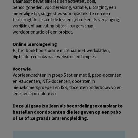
Daarnaast bevat elke les een activiteit, doel,
benodigdheden, voorbereiding, variatie, uitdaging, een
meertalige tip, suggesties voor rijke teksten en een
taalterugblik. Je kunt de lessen gebruiken als vervanging,
verrijking of aanvulling bij taal, burgerschap,
wereldoriëntatie of een project.
Online leeromgeving
Bij het boek hoort online materiaal met werkbladen,
digibladen en links naar websites en filmpjes.
Voor wie
Voor leerkrachten in groep 5 tot en met 8, pabo-docenten
en -studenten, NT2-docenten, docenten in
nieuwkomersgroepen en ISK, docenten onderbouw vo en
leesmediaconsulenten.
Deze uitgave is alleen als beoordelingsexemplaar te
bestellen door docenten die les geven op een pabo
of 1e of 2e graads lerarenopleiding.