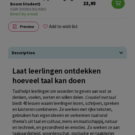
23,95
Boom Student)
ISBN 3009010024980
Direct by e-mail
Add to wish list
Preview
Description
Laat leerlingen ontdekken
hoeveel taal kan doen
Taal helpt leerlingen om woorden te geven aan wat ze
denken, voelen, weten en willen delen.
Creatief met taal
biedt 40 lessen waarin leerlingen lezen, schrijven, spreken
en luisteren combineren. Ze werken met rijke teksten,
gebruiken hun eigen ideeën en verkennen taal rond
thema’s uit taal en cultuur, mens en maatschappij, natuur
en techniek, en gezondheid en emoties. Zo werken ze aan
taalvaardigheid, woordenschat, motivatie en taalplezier.