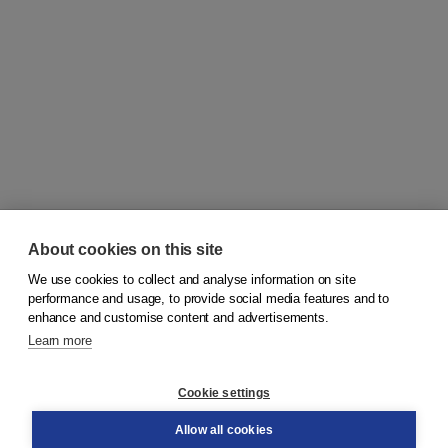
About cookies on this site
We use cookies to collect and analyse information on site
© 2026
Koninklijke Boom uitgevers
performance and usage, to provide social media features and to
enhance and customise content and advertisements.
Learn more
Customer service
Cookie settings
Support
Order
Allow all cookies
Returns