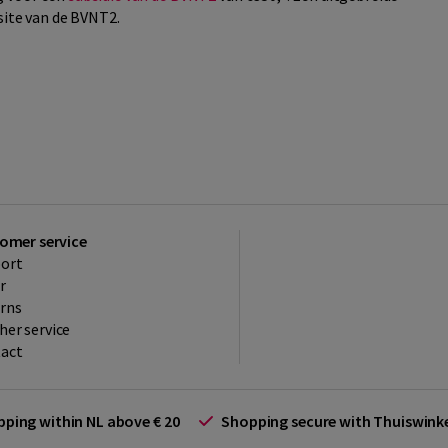
site van de BVNT2.
omer service
ort
r
rns
her service
act
ipping within NL above € 20
Shopping secure with Thuiswin