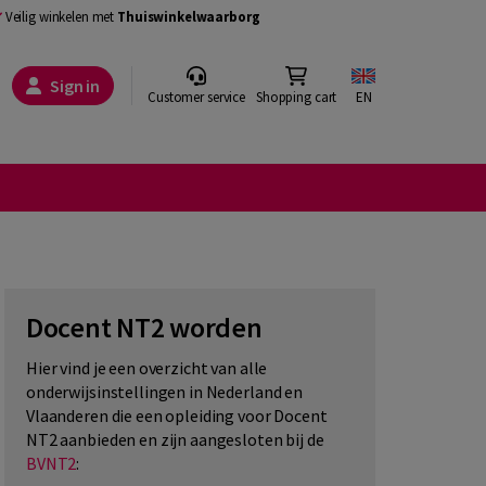
Veilig winkelen met
Thuiswinkelwaarborg
Sign in
Customer service
Shopping cart
EN
Docent NT2 worden
Hier vind je een overzicht van alle
onderwijsinstellingen in Nederland en
Vlaanderen die een opleiding voor Docent
NT2 aanbieden en zijn aangesloten bij de
BVNT2
: