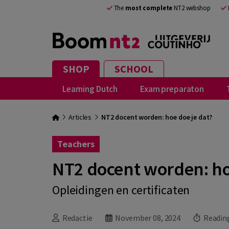
The
most complete
NT2 webshop
SHOP
SCHOOL
Learning Dutch
Exam preparaton
Articles
NT2 docent worden: hoe doe je dat?
Teachers
NT2 docent worden: ho
Opleidingen en certificaten
Redactie
November 08, 2024
Reading