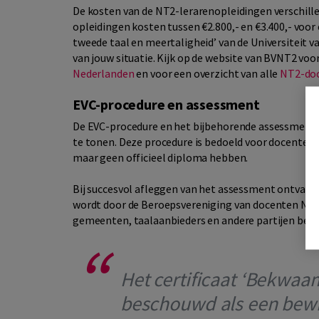
De kosten van de NT2-lerarenopleidingen verschill
opleidingen kosten tussen €2.800,- en €3.400,- voor
tweede taal en meertaligheid’ van de Universiteit v
van jouw situatie. Kijk op de website van BVNT2 voo
Nederlanden
en voor een overzicht van alle
NT2-doc
EVC-procedure en assessment
De EVC-procedure en het bijbehorende assessment
te tonen. Deze procedure is bedoeld voor docenten 
maar geen officieel diploma hebben.
Bij succesvol afleggen van het assessment ontvang 
wordt door de Beroepsvereniging van docenten Nede
gemeenten, taalaanbieders en andere partijen besc
Het certificaat ‘Bekwa
beschouwd als een bewij