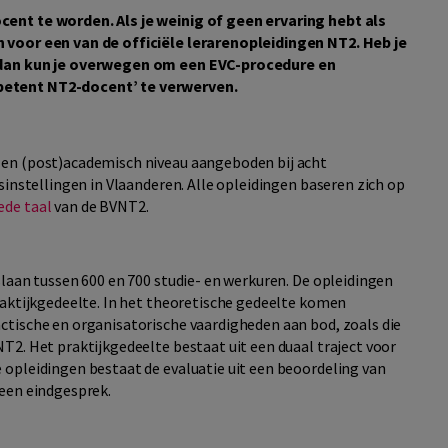
ent te worden. Als je weinig of geen ervaring hebt als
 voor een van de officiële lerarenopleidingen NT2. Heb je
, dan kun je overwegen om een EVC-procedure en
petent NT2-docent’ te verwerven.
 en (post)academisch niveau aangeboden bij acht
sinstellingen in Vlaanderen. Alle opleidingen baseren zich op
ede taal
van de BVNT2.
laan tussen 600 en 700 studie- en werkuren. De opleidingen
raktijkgedeelte. In het theoretische gedeelte komen
tische en organisatorische vaardigheden aan bod, zoals die
T2. Het praktijkgedeelte bestaat uit een duaal traject voor
opleidingen bestaat de evaluatie uit een beoordeling van
 een eindgesprek.