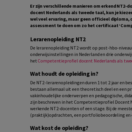
Er zijn verschillende manieren om erkend NT2-doc
docent Nederlands als tweede taal, kun je kiezen
wel veel ervaring, maar geen officieel diploma
assessment te doen om zo het certificaat ‘Com
Lerarenopleiding NT2
De lerarenopleiding NT2 wordt op post-hbo-niveau
onderwijsinstellingen in Nederland en drie onderwij
het
Competentieprofiel docent Nederlands als twe
Wat houdt de opleiding in?
De NT2-lerarenopleidingen duren 1 tot 2 jaar en bes
bestaan allemaal uit een theoretisch deel en een p
vakinhoudelijke onderwerpen en pedagogische, didac
zijn beschreven in het Competentieprofiel Docent N
werkende NT2-docenten of een stage. Bij de meeste 
(praktijk)opdrachten, een portfoliobeoordeling en
Wat kost de opleiding?