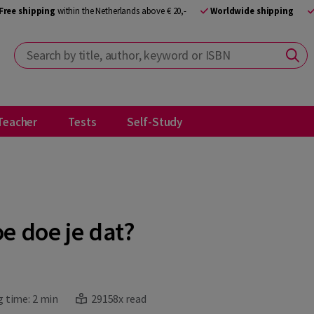
Free shipping
within the Netherlands above € 20,-
Worldwide shipping
Search by title, author, keyword or ISBN
Teacher
Tests
Self-Study
e doe je dat?
 time:
2 min
29158x read