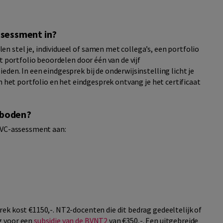
ssessment in?
 stel je, individueel of samen met collega’s, een portfolio
t portfolio beoordelen door één van de vijf
den. In een eindgesprek bij de onderwijsinstelling licht je
n het portfolio en het eindgesprek ontvang je het certificaat
eboden?
 EVC-assessment aan:
ek kost €1150,-. NT2-docenten die dit bedrag gedeeltelijk of
g voor een
subsidie van de BVNT2
van €350,-. Een uitgebreide