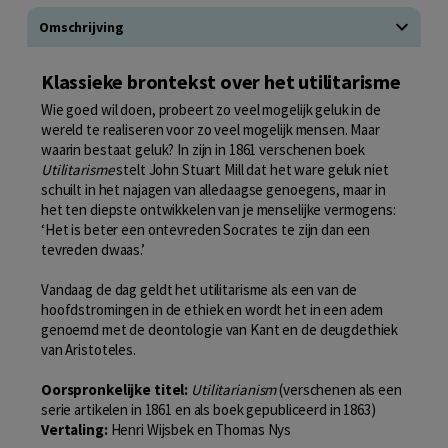
Omschrijving
Klassieke brontekst over het utilitarisme
Wie goed wil doen, probeert zo veel mogelijk geluk in de
wereld te realiseren voor zo veel mogelijk mensen. Maar
waarin bestaat geluk? In zijn in 1861 verschenen boek
Utilitarisme
stelt John Stuart Mill dat het ware geluk niet
schuilt in het najagen van alledaagse genoegens, maar in
het ten diepste ontwikkelen van je menselijke vermogens:
‘Het is beter een ontevreden Socrates te zijn dan een
tevreden dwaas.’
Vandaag de dag geldt het utilitarisme als een van de
hoofdstromingen in de ethiek en wordt het in een adem
genoemd met de deontologie van Kant en de deugdethiek
van Aristoteles.
Oorspronkelijke titel:
Utilitarianism
(verschenen als een
serie artikelen in 1861 en als boek gepubliceerd in 1863)
Vertaling:
Henri Wijsbek en Thomas Nys