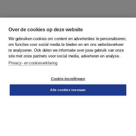
Over de cookies op deze website
We gebruiken cookies om content en advertenties te personaliseren,
om functies voor social media te bieden en om ons websiteverkeer
© 2026
Koninklijke Boom uitgevers
te analyseren. Ook delen we informatie over jouw gebruik van onze
site met onze partners voor social media, adverteren en analyse.
Privacy- en cookieverklaring
Klantenservice
Cookie-instellingen
Support
Bestellen
Alle cookies toestaan
​Retourneren
Docentenservice
Contact
Over Boom NT2
Over ons
Partners