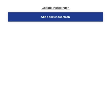
Klantenservice
Cookie-instellingen
Support
Bestellen
Alle cookies toestaan
​Retourneren
Docentenservice
Contact
Over Boom NT2
Over ons
Partners
Advies op maat
Gratis verzending in NL vanaf € 20,-.
Veilig winkelen met Thuiswinkelwaarborg
Algemene voorwaarden
Algemene voorwaarden zakelijk