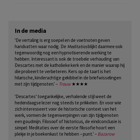
In de media
'De vertaling is erg soepel en de voetnoten geven
handvatten waar nodig. De
Meditaties
blijkt daarmee ook
tegenwoordig nog een hypnotiserende werking te
hebben. Interessant is ook de troebele verhouding van
Descartes met de katholieke kerk en de manier waarop hij
die probeert te verbeteren. Kers op de taart is het
hilarische, kinderachtige gekibbel in de briefwisselingen
met zijn tijdgenoten.' –
Trouw
★★★★
'Descartes’ toegankelijke, verhalende stijl weet de
hedendaagse lezer nog steeds te prikkelen. En voor wie
zich interesseert voor de historische context van het
werk, vormen de tegenwerpingen van zijn tijdgenoten
een goudmijn. Filosoof of historicus, de eindconclusie is
simpel: Meditaties over de eerste filosofie hoort een
plekje in je boekenkast te hebben – punt.' –
Bazarow