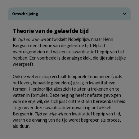
Omschrijving
Theorie van de geleefde tijd
In
Tijd en vrije wil
ontwikkelt Nobelprijswinnaar Henri
Bergson een theorie van de geleefde tijd. Hij laat
overtuigend zien dat wij een te kwantitatief begrip van tijd
hebben. Een voorbeeld is de analoge klok, die tijd ruimtelijke
weergeeft.
Ook de wetenschap vertaalt temporele fenomenen (zoals
het leven, bepaalde gevoelens) graag in kwantitatieve
termen. Hierdoor lijkt alles zich te laten uitrekenen en te
vatten in formules. Deze neiging heeft nefaste gevolgen
voor de vrije wil, die zich juist onttrekt aan berekenbaarheid.
Tegenover deze kwantitatieve opvatting ontwikkelt
Bergson in
Tijd en vrije wil
een kwalitatief begrip van tijd,
waarin de ervaring van de tijd wordt begrepen als proces,
als 'duur'.