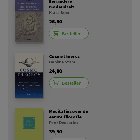
Een andere
moderniteit
Klaas Bom
26,90
Bestellen
Cosmotheoros
Daphne Stam
24,90
Bestellen
Meditaties over de
eerste filosofie
René Descartes
39,90