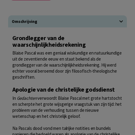
Omschrijving
Grondlegger van de
waarschijnlijkheidsrekening
Blaise Pascal was een geniaal wiskundige en natuurkundige
uit de zeventiende eeuw en staat bekend als de
grondlegger van de waarschijnlijkheidsrekening. Hij werd
echter vooral beroemd door zijn filosofisch-theologische
geschriften.
Apologie van de christelijke godsdienst
In
Gedachten
verwoordt Blaise Pascal met grote hartstocht
en scherpte het grote wijsgerige vraagstuk van zijn tijd: het
probleem van de verhouding tussen de nieuwe
wetenschap en het christelijk geloof.
Na Pascals dood vond men talrijke notities en bundels
papieren die bedoeld waren als apologie van de christelijke