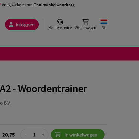
Veilig winkelen met
Thuiswinkelwaarborg
Inloggen
Klantenservice
Winkelwagen
NL
 A2 - Woordentrainer
 B.V.
Quantity
20,75
−
+
In winkelwagen