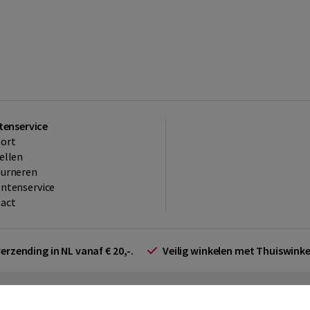
tenservice
ort
ellen
ourneren
ntenservice
act
verzending in NL vanaf € 20,-.
Veilig winkelen met Thuiswin
arden zakelijk
Cookieverklaring
Disclaimer
Privacy policy