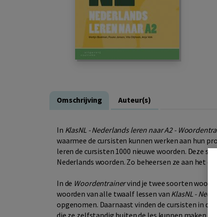
Omschrijving
Auteur(s)
In
KlasNL - Nederlands leren naar A2 - Woordentra
waarmee de cursisten kunnen werken aan hun pro
leren de cursisten 1000 nieuwe woorden. Deze sel
Nederlands woorden. Zo beheersen ze aan het ei
In de
Woordentrainer
vind je twee soorten woordenl
woorden van alle twaalf lessen van
KlasNL - Neder
opgenomen. Daarnaast vinden de cursisten in de
die ze zelfstandig buiten de les kunnen maken. 