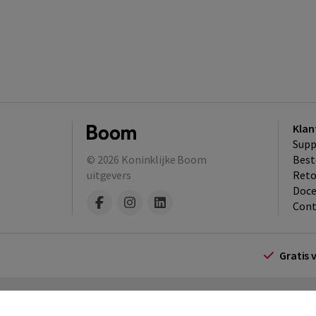
Klan
Supp
© 2026
Koninklijke Boom
Best
uitgevers
​Ret
Doce
Cont
Gratis 
Algemene voorwaarden
Algemene voorwa