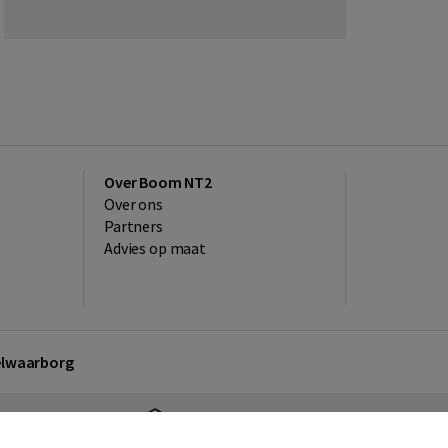
Over Boom NT2
Over ons
Partners
Advies op maat
kelwaarborg