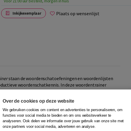
Voor 21:00 uur besteld, morgen in huis
Plaats op wensenlijst
Inkijkexemplaar
iner
staan de woordenschatoefeningen en woordenlijsten
ductieve woordenschatkennis. In deze woordentrainer
ectie is gebaseerd op de meest frequente en relevante
nde van
KlasNL - Nederlands leren naar A2
2000 woorden.
Over de cookies op deze website
ijsten: alfabetische lijsten per les en een lijst waarin de
We gebruiken cookies om content en advertenties te personaliseren, om
functies voor social media te bieden en om ons websiteverkeer te
lands leren naar A2
in alfabetische volgorde zijn
analyseren. Ook delen we informatie over jouw gebruik van onze site met
 Woordentrainer alle productieve woordenschatoefeningen,
onze partners voor social media, adverteren en analyse.
De receptieve woordenschatoefeningen staan op de website