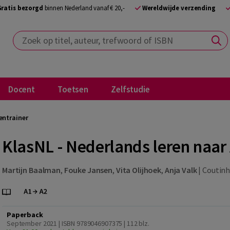
Gratis bezorgd
binnen Nederland vanaf € 20,-
Wereldwijde verzending
Zoek op titel, auteur, trefwoord of ISBN
Docent
Toetsen
Zelfstudie
entrainer
KlasNL - Nederlands leren naar
Martijn Baalman
,
Fouke Jansen
,
Vita Olijhoek
,
Anja Valk
|
Coutinho
Paperback
September 2021 | ISBN 9789046907375
| 112 blz.