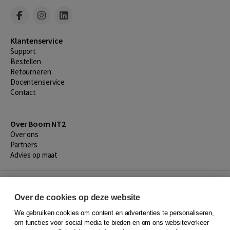
Klantenservice
Support
Bestellen
​Retourneren
Docentenservice
Contact
Over Boom NT2
Over ons
Partners
Advies op maat
Gratis verzending in NL vanaf € 20,-.
Over de cookies op deze website
Veilig winkelen met Thuiswinkelwaarborg
We gebruiken cookies om content en advertenties te personaliseren,
om functies voor social media te bieden en om ons websiteverkeer