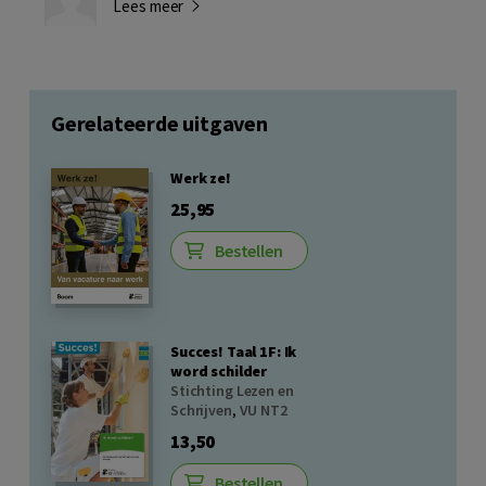
Lees meer
Gerelateerde uitgaven
Werk ze!
25,95
Bestellen
Succes! Taal 1F: Ik
word schilder
Stichting Lezen en
Schrijven
,
VU NT2
13,50
Bestellen