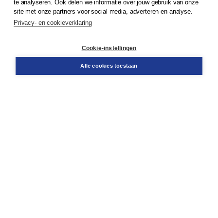
te analyseren. Ook delen we informatie over jouw gebruik van onze
site met onze partners voor social media, adverteren en analyse.
Algemene voorwaarden
Algemene voorwaarden zakelijk
Privacy- en cookieverklaring
Cookieverklaring
Disclaimer
Cookie-instellingen
Privacy policy
Alle cookies toestaan