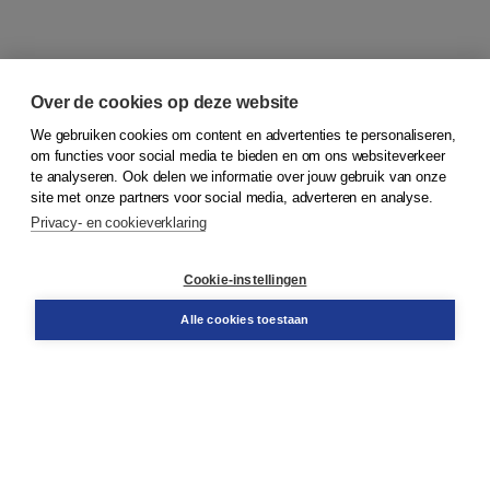
Over de cookies op deze website
We gebruiken cookies om content en advertenties te personaliseren,
om functies voor social media te bieden en om ons websiteverkeer
© 2026
Koninklijke Boom uitgevers
te analyseren. Ook delen we informatie over jouw gebruik van onze
site met onze partners voor social media, adverteren en analyse.
Privacy- en cookieverklaring
Klantenservice
Cookie-instellingen
Support
Bestellen
Alle cookies toestaan
​Retourneren
Docentenservice
Contact
Over Boom NT2
Over ons
Partners