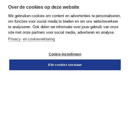
Over de cookies op deze website
We gebruiken cookies om content en advertenties te personaliseren,
om functies voor social media te bieden en om ons websiteverkeer
© 2026
Koninklijke Boom uitgevers
te analyseren. Ook delen we informatie over jouw gebruik van onze
site met onze partners voor social media, adverteren en analyse.
Privacy- en cookieverklaring
Klantenservice
Cookie-instellingen
Support
Bestellen
Alle cookies toestaan
​Retourneren
Docentenservice
Contact
Over Boom NT2
Over ons
Partners
Advies op maat