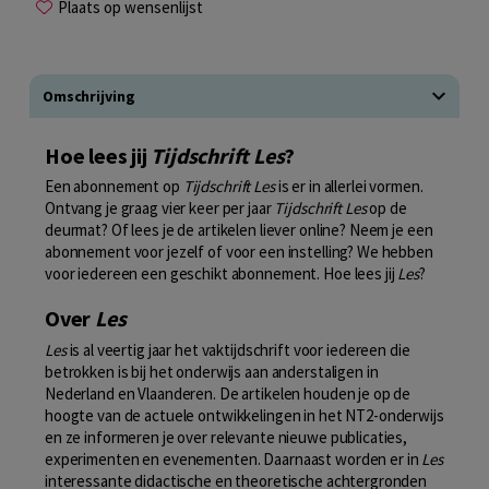
Plaats op wensenlijst
Omschrijving
Hoe lees jij
Tijdschrift Les
?
Een abonnement op
Tijdschrift Les
is er in allerlei vormen.
Ontvang je graag vier keer per jaar
Tijdschrift Les
op de
deurmat? Of lees je de artikelen liever online? Neem je een
abonnement voor jezelf of voor een instelling? We hebben
voor iedereen een geschikt abonnement. Hoe lees jij
Les
?
Over
Les
Les
is al veertig jaar het vaktijdschrift voor iedereen die
betrokken is bij het onderwijs aan anderstaligen in
Nederland en Vlaanderen. De artikelen houden je op de
hoogte van de actuele ontwikkelingen in het NT2-onderwijs
en ze informeren je over relevante nieuwe publicaties,
experimenten en evenementen. Daarnaast worden er in
Les
interessante didactische en theoretische achtergronden