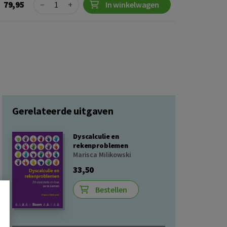
Quantity
79,95
−
+
In winkelwagen
Gerelateerde uitgaven
Dyscalculie en
rekenproblemen
Marisca Milikowski
33,50
Bestellen