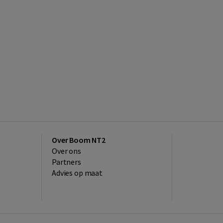
Over Boom NT2
Over ons
Partners
Advies op maat