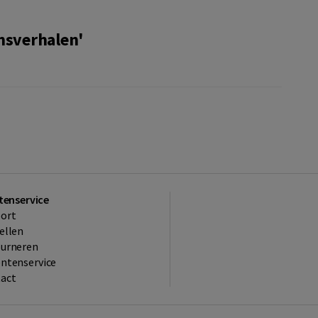
nsverhalen'
tenservice
ort
ellen
ourneren
ntenservice
act