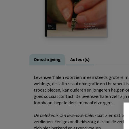
Omschrijving
Auteur(s)
Levensverhalen voorzien in een steeds grotere 
weblogs, de talloze autobiografie en therapeutis
troost bieden, kan ouderen en jongeren helpen 
goed sociaal contact. De levensverhalen zelf zijn 
loopbaan-begeleiders en mantelzorgers.
De betekenis van levensverhalen
laat zien dat le
verdienen. Een gezondheidszorg die aan de verhal
zich niet herkend en erkend voelen.