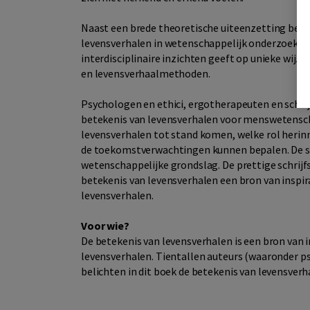
Naast een brede theoretische uiteenzetting beva
levensverhalen in wetenschappelijk onderzoek en i
interdisciplinaire inzichten geeft op unieke wijz
en levensverhaalmethoden.
Psychologen en ethici, ergotherapeuten en schrijf
betekenis van levensverhalen voor menswetensch
levensverhalen tot stand komen, welke rol herinn
de toekomstverwachtingen kunnen bepalen. De sol
wetenschappelijke grondslag. De prettige schrijfs
betekenis van levensverhalen een bron van inspir
levensverhalen.
Voor wie?
De betekenis van levensverhalen is een bron van 
levensverhalen. Tientallen auteurs (waaronder p
belichten in dit boek de betekenis van levensve