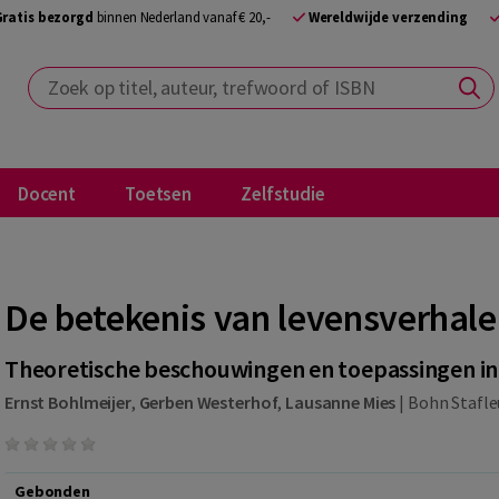
Gratis bezorgd
binnen Nederland vanaf € 20,-
Wereldwijde verzending
Zoek op titel, auteur, trefwoord of ISBN
Docent
Toetsen
Zelfstudie
De betekenis van levensverhal
Theoretische beschouwingen en toepassingen in
Ernst Bohlmeijer
,
Gerben Westerhof
,
Lausanne Mies
|
Bohn Stafl
Gebonden