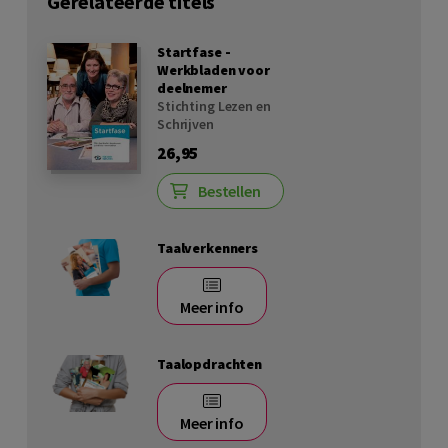
Gerelateerde titels
Startfase -
Werkbladen voor
deelnemer
Stichting Lezen en
Schrijven
26,95
Bestellen
Taalverkenners
Meer info
Taalopdrachten
Meer info