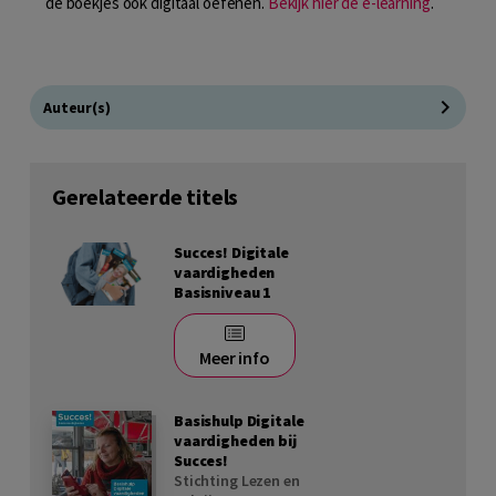
de boekjes ook digitaal oefenen.
Bekijk hier de e-learning
.
Auteur(s)
Gerelateerde titels
Succes! Digitale
vaardigheden
Basisniveau 1
Meer info
Basishulp Digitale
vaardigheden bij
Succes!
Stichting Lezen en