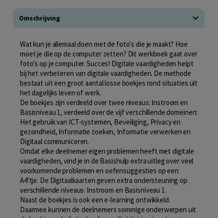
Omschrijving
Wat kun je allemaal doen met de foto's die je maakt? Hoe
moet je die op de computer zetten? Dit werkboek gaat over
foto's op je computer. Succes! Digitale vaardigheden helpt
bij het verbeteren van digitale vaardigheden. De methode
bestaat uit een groot aantal losse boekjes rond situaties uit
het dagelijks leven of werk.
De boekjes zijn verdeeld over twee niveaus: Instroom en
Basisniveau 1, verdeeld over de vijf verschillende domeinen:
Het gebruik van ICT-systemen, Beveiliging, Privacy en
gezondheid, Informatie zoeken, Informatie verwerken en
Digitaal communiceren.
Omdat elke deelnemer eigen problemen heeft met digitale
vaardigheden, vind je in de Basishulp extra uitleg over veel
voorkomende problemen en oefensuggesties op een
A4’tje. De Digitaalkaarten geven extra ondersteuning op
verschillende niveaus: Instroom en Basisniveau 1.
Naast de boekjes is ook een e-learning ontwikkeld.
Daarmee kunnen de deelnemers sommige onderwerpen uit