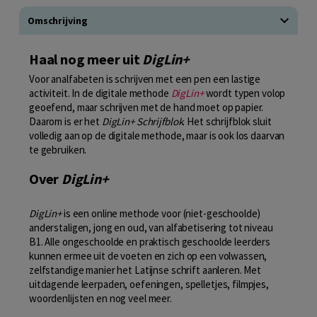
Omschrijving
Haal nog meer uit
DigLin+
Voor analfabeten is schrijven met een pen een lastige
activiteit. In de digitale methode
DigLin+
wordt typen volop
geoefend, maar schrijven met de hand moet op papier.
Daarom is er het
DigLin+ Schrijfblok
. Het schrijfblok sluit
volledig aan op de digitale methode, maar is ook los daarvan
te gebruiken.
Over
DigLin+
DigLin+
is een online methode voor (niet-geschoolde)
anderstaligen, jong en oud, van alfabetisering tot niveau
B1. Alle ongeschoolde en praktisch geschoolde leerders
kunnen ermee uit de voeten en zich op een volwassen,
zelfstandige manier het Latijnse schrift aanleren. Met
uitdagende leerpaden, oefeningen, spelletjes, filmpjes,
woordenlijsten en nog veel meer.