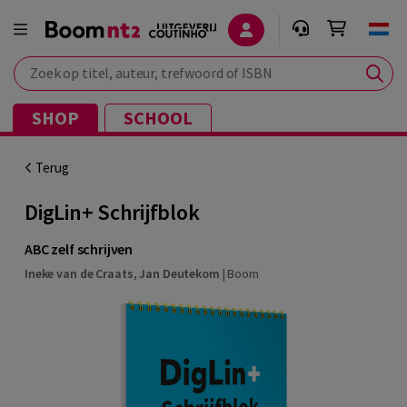
Zoek op titel, auteur, trefwoord of ISBN
SHOP
SCHOOL
Terug
DigLin+ Schrijfblok
ABC zelf schrijven
Ineke van de Craats
,
Jan Deutekom
|
Boom