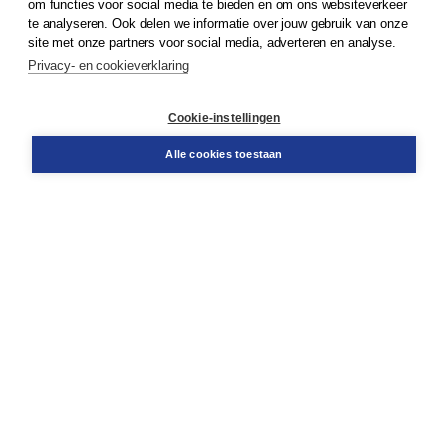
om functies voor social media te bieden en om ons websiteverkeer
© 2026
Koninklijke Boom uitgevers
te analyseren. Ook delen we informatie over jouw gebruik van onze
site met onze partners voor social media, adverteren en analyse.
Privacy- en cookieverklaring
Klantenservice
Cookie-instellingen
Support
Bestellen
Alle cookies toestaan
​Retourneren
Docentenservice
Contact
Over Boom NT2
Over ons
Partners
Advies op maat
Gratis verzending in NL vanaf € 20,-.
Veilig winkelen met Thuiswinkelwaarborg