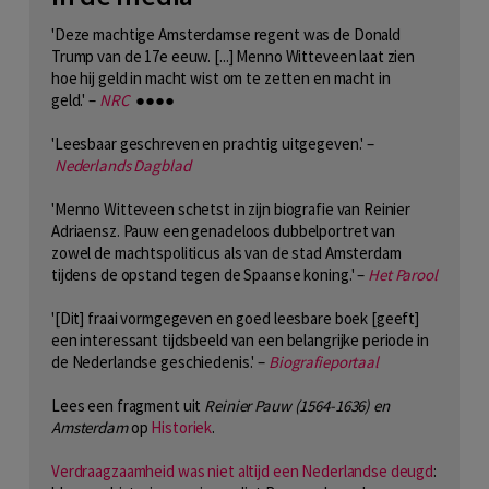
'Deze machtige Amsterdamse regent was de Donald
Trump van de 17e eeuw. [...] Menno Witteveen laat zien
hoe hij geld in macht wist om te zetten en macht in
geld.' –
NRC
●●●●
'Leesbaar geschreven en prachtig uitgegeven.' –
Nederlands Dagblad
'Menno Witteveen schetst in zijn biografie van Reinier
Adriaensz. Pauw een genadeloos dubbelportret van
zowel de machtspoliticus als van de stad Amsterdam
tijdens de opstand tegen de Spaanse koning.' –
Het Parool
'[Dit] fraai vormgegeven en goed leesbare boek [geeft]
een interessant tijdsbeeld van een belangrijke periode in
de Nederlandse geschiedenis.' –
Biografieportaal
Lees een fragment uit
Reinier Pauw (1564-1636) en
Amsterdam
op
Historiek
.
Verdraagzaamheid was niet altijd een Nederlandse deugd
: