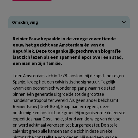
Omschrijving
Reinier Pauw bepaalde in de vroege zeventiende
eeuw het gezicht van Amsterdam én van de
Republiek. Deze toegankelijk geschreven biografie
laat zich lezen als een spannend epos over een stad,
een man en zijn familie.
Toen Amsterdam zich in 1578 aansloot bij de opstand tegen
Spanje, kreeg het een calvinistische signatuur. Tegelijk
kwam een economisch wonder op gang waarin de stad
binnen één generatie uitgroeide tot de grootste
handelsmetropool ter wereld. Als geen ander belichaamt
Reinier Pauw (1564-1636), koopman en regent, deze
onstuimige en onstuitbare groei. Hij organiseerde de eerste
expedities naar Oost-Indië, stond aan de wieg van de voc
en werd achtmaal verkozen tot burgemeester. De steile
calvinist greep alle kansen aan die zich in deze unieke
historische constellatie voordeden. Hij werd een van de