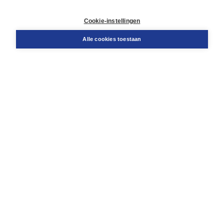
Klantenservice
Cookie-instellingen
Support
Bestellen
Alle cookies toestaan
​Retourneren
Docentenservice
Contact
Over Boom NT2
Over ons
Partners
Advies op maat
Gratis verzending in NL vanaf € 20,-.
Veilig winkelen met Thuiswinkelwaarborg
Algemene voorwaarden
Algemene voorwaarden zakelijk