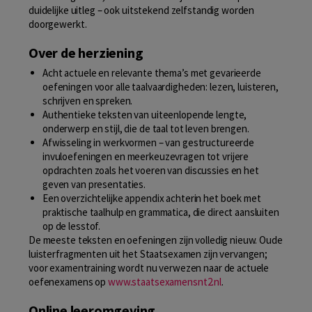
duidelijke uitleg – ook uitstekend zelfstandig worden
doorgewerkt.
Over de herziening
Acht actuele en relevante thema’s met gevarieerde
oefeningen voor alle taalvaardigheden: lezen, luisteren,
schrijven en spreken.
Authentieke teksten van uiteenlopende lengte,
onderwerp en stijl, die de taal tot leven brengen.
Afwisseling in werkvormen – van gestructureerde
invuloefeningen en meerkeuzevragen tot vrijere
opdrachten zoals het voeren van discussies en het
geven van presentaties.
Een overzichtelijke appendix achterin het boek met
praktische taalhulp en grammatica, die direct aansluiten
op de lesstof.
De meeste teksten en oefeningen zijn volledig nieuw. Oude
luisterfragmenten uit het Staatsexamen zijn vervangen;
voor examentraining wordt nu verwezen naar de actuele
oefenexamens op
www.staatsexamensnt2.nl
.
Online leeromgeving