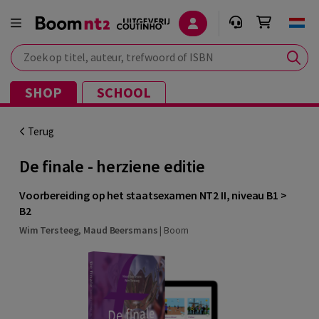
Zoek op titel, auteur, trefwoord of ISBN
SHOP
SCHOOL
Terug
De finale - herziene editie
Voorbereiding op het staatsexamen NT2 II, niveau B1 >
B2
Wim Tersteeg
,
Maud Beersmans
|
Boom