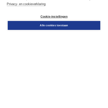
Privacy- en cookieverklaring
Klantenservice
Cookie-instellingen
Support
Bestellen
Alle cookies toestaan
​Retourneren
Docentenservice
Contact
Over Boom NT2
Over ons
Partners
Advies op maat
Gratis verzending in NL vanaf € 20,-.
Veilig winkelen met Thuiswinkelwaarborg
Algemene voorwaarden