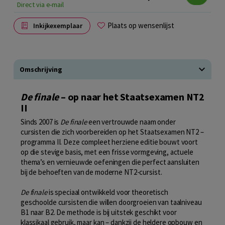
Direct via e-mail
Plaats op wensenlijst
Inkijkexemplaar
Omschrijving
De finale
– op naar het Staatsexamen NT2
II
Sinds 2007 is
De finale
een vertrouwde naam onder
cursisten die zich voorbereiden op het Staatsexamen NT2 –
programma II. Deze compleet herziene editie bouwt voort
op die stevige basis, met een frisse vormgeving, actuele
thema’s en vernieuwde oefeningen die perfect aansluiten
bij de behoeften van de moderne NT2-cursist.
De finale
is speciaal ontwikkeld voor theoretisch
geschoolde cursisten die willen doorgroeien van taalniveau
B1 naar B2. De methode is bij uitstek geschikt voor
klassikaal gebruik, maar kan – dankzij de heldere opbouw en