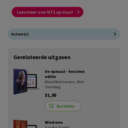
Lees meer over NT2 op maat
Auteur(s)
Gerelateerde uitgaven
De opmaat - herziene
editie
Maud Beersmans
,
Wim
Tersteeg
51,95
Bestellen
Wind mee
Sandra Duenk