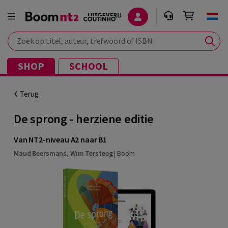
Zoek op titel, auteur, trefwoord of ISBN
SHOP
SCHOOL
Terug
De sprong - herziene editie
Van NT2-niveau A2 naar B1
Maud Beersmans
,
Wim Tersteeg
|
Boom