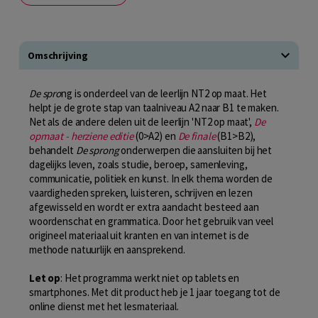
Omschrijving
De spro
ng is onderdeel van de leerlijn NT2 op maat. Het
helpt je de grote stap van taalniveau A2 naar B1 te maken.
Net als de andere delen uit de leerlijn 'NT2 op maat',
De
opmaat - herziene editie
(0>A2) en
De finale
(B1>B2),
behandelt
De sprong
onderwerpen die aansluiten bij het
dagelijks leven, zoals studie, beroep, samenleving,
communicatie, politiek en kunst. In elk thema worden de
vaardigheden spreken, luisteren, schrijven en lezen
afgewisseld en wordt er extra aandacht besteed aan
woordenschat en grammatica. Door het gebruik van veel
origineel materiaal uit kranten en van internet is de
methode natuurlijk en aansprekend.
Let op
: Het programma werkt niet op tablets en
smartphones. Met dit product heb je 1 jaar toegang tot de
online dienst met het lesmateriaal.