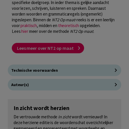
specifieke doelgroep. In ieder thema is gelijke aandacht
voor lezen, schrijven, luisteren en spreken. Daarnaast
worden woorden en grammaticaregels (ongemerkt)
ingeslepen. Binnen de
NT2 Op maat
-reeks is er een leerlijn
voor
praktisch
, midden en
theoretisch
opgeleiden.
Lees
hier
meer over de methode
NT2 Op maat
.
Lees meer over NT2 op maat
Technische voorwaarden
Auteur(s)
In zicht wordt herzien
De vertrouwde methode
In zicht
wordt vernieuwd! In
deze herziene editie is de woordenschat overzichtelijker
gegroepeerd en gepresenteerd met woordwebs en