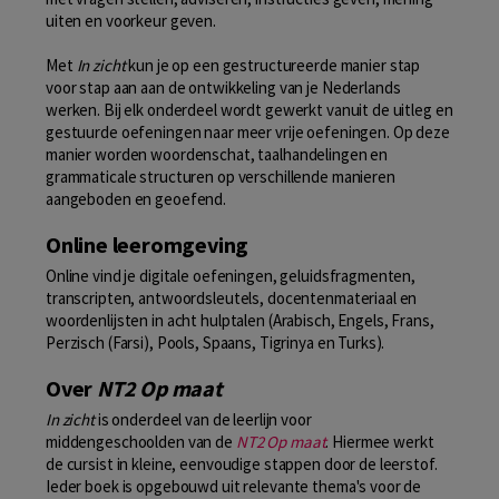
uiten en voorkeur geven.
Met
In zicht
kun je op een gestructureerde manier stap
voor stap aan aan de ontwikkeling van je Nederlands
werken. Bij elk onderdeel wordt gewerkt vanuit de uitleg en
gestuurde oefeningen naar meer vrije oefeningen. Op deze
manier worden woordenschat, taalhandelingen en
grammaticale structuren op verschillende manieren
aangeboden en geoefend.
Online leeromgeving
Online vind je digitale oefeningen, geluidsfragmenten,
transcripten, antwoordsleutels, docentenmateriaal en
woordenlijsten in acht hulptalen (Arabisch, Engels, Frans,
Perzisch (Farsi), Pools, Spaans, Tigrinya en Turks).
Over
NT2 Op maat
In zicht
is onderdeel van de leerlijn voor
middengeschoolden van de
NT2 Op maat
. Hiermee werkt
de cursist in kleine, eenvoudige stappen door de leerstof.
Ieder boek is opgebouwd uit relevante thema's voor de