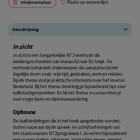
Plaats op wensenlijst
Inkijkexemplaar
Omschrijving
In zicht
In zicht
is een toegankelijke NT2-methode die
middengeschoolden van niveau A2 naar B1 helpt. De
methode behandelt onderwerpen die aansluiten bij het
dagelijks leven zoals: vrije tijd, geldzaken, werk en relaties.
Bij elk thema vind je praktische informatie over het leven in
Nederland. Bij het thema
Werk
krijg je bijvoorbeeld tips voor
sollicitatiegesprekken. En bij het thema
In contact
lees je
over stage lopen en diplomawaardering.
Opbouw
De taalhandelingen die in het boek aangeboden worden,
sluiten nauw aan bij de spreek- en schrijfoefeningen van
het staatsexamen NT2 programma I. Je oefent bijvoorbeeld
met vragen stellen, adviseren, instructies geven, mening