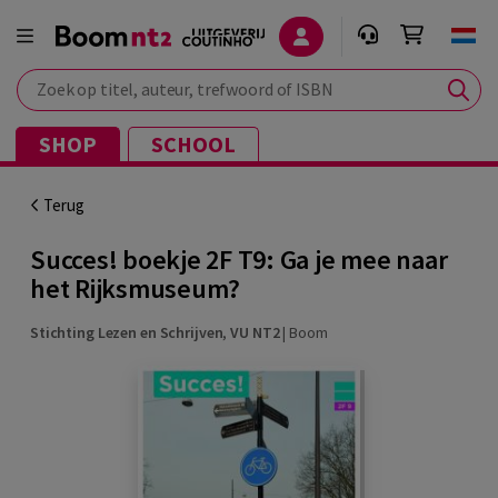
Zoek op titel, auteur, trefwoord of ISBN
SHOP
SCHOOL
Terug
Succes! boekje 2F T9: Ga je mee naar
het Rijksmuseum?
Stichting Lezen en Schrijven
,
VU NT2
|
Boom