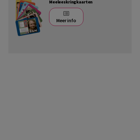
Meeleeskringkaarten
Meer info