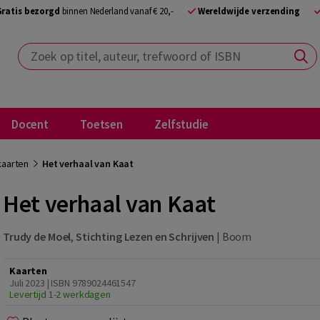
Gratis bezorgd
binnen Nederland vanaf € 20,-
Wereldwijde verzending
Zoek op titel, auteur, trefwoord of ISBN
Docent
Toetsen
Zelfstudie
kaarten
Het verhaal van Kaat
Het verhaal van Kaat
Trudy de Moel
,
Stichting Lezen en Schrijven
|
Boom
Kaarten
Juli 2023 | ISBN 9789024461547
Levertijd 1-2 werkdagen