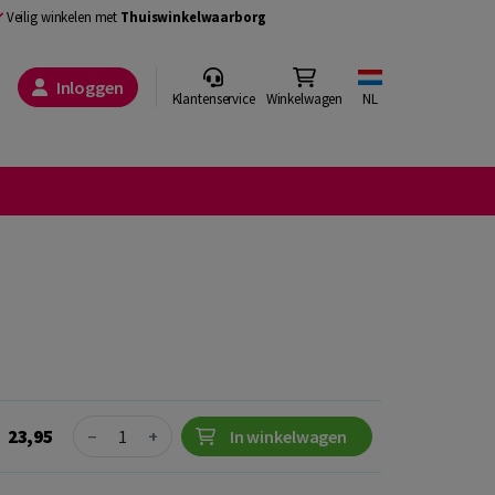
Veilig winkelen met
Thuiswinkelwaarborg
Inloggen
Klantenservice
Winkelwagen
NL
Quantity
23,95
−
+
In winkelwagen