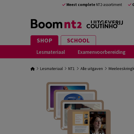
Meest complete
NT2-assortiment
SHOP
SCHOOL
Lesmateriaal
Examenvoorbereiding
Lesmateriaal
NT1
Alle uitgaven
Meeleeskring