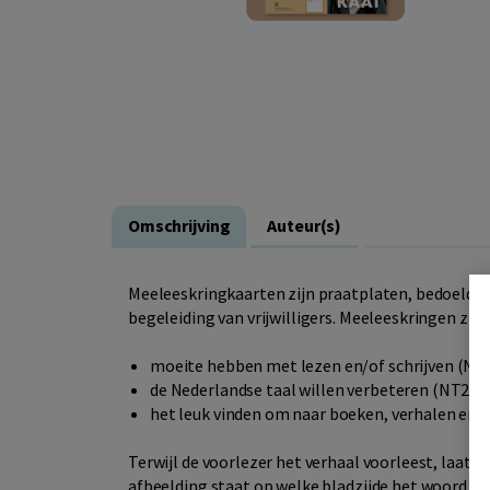
Omschrijving
Auteur(s)
Meeleeskringkaarten zijn praatplaten, bedoeld v
begeleiding van vrijwilligers. Meeleeskringen zijn
moeite hebben met lezen en/of schrijven (NT
de Nederlandse taal willen verbeteren (NT2)
het leuk vinden om naar boeken, verhalen en/o
Terwijl de voorlezer het verhaal voorleest, laat hi
afbeelding staat op welke bladzijde het woord v