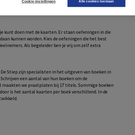
Cookie-instellingen
Alle cookies toestaan
et moeilijke woord uit te leggen. Op die manier blijft zo
 je kunt doen met de kaarten. Er staan oefeningen in die
gedaan kunnen worden. Kies de oefeningen die het best
deelnemers. Als begeleider ben je vrij om zelf extra
e Stiep zijn specialisten in het uitgeven van boeken in
 Schrijven een aantal van hun boeken om de
al maakten we praatplaten bij 17 titels. Sommige boeken
or is het aantal kaarten per boek verschillend. In de
twikkeld.