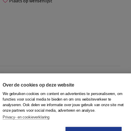
Plaats op wensenlijst
oor gebruik in meeleeskringen en taalcafés onder
 er voor mensen die:
Over de cookies op deze website
We gebruiken cookies om content en advertenties te personaliseren, om
1)
functies voor social media te bieden en om ons websiteverkeer te
analyseren. Ook delen we informatie over jouw gebruik van onze site met
f gedichten te luisteren.
onze partners voor social media, adverteren en analyse.
Privacy- en cookieverklaring
j of zij de praatplaten zien aan de groep. Onder iedere
oorkomt. Door een meeleeskringkaart te laten zien, hoeft