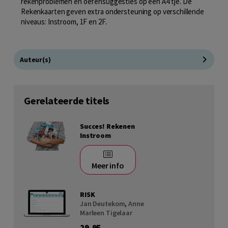
rekenproblemen en oefensuggesties op een A4’tje. De
Rekenkaarten geven extra ondersteuning op verschillende
niveaus: Instroom, 1F en 2F.
Auteur(s)
Gerelateerde titels
Succes! Rekenen
Instroom
Meer info
RISK
Jan Deutekom
,
Anne
Marleen Tigelaar
29,95