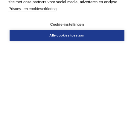
site met onze partners voor social media, adverteren en analyse.
Privacy- en cookieverklaring
Klantenservice
Cookie-instellingen
Support
Bestellen
Alle cookies toestaan
​Retourneren
Docentenservice
Contact
Over Boom NT2
Over ons
Partners
Advies op maat
Gratis verzending in NL vanaf € 20,-.
Veilig winkelen met Thuiswinkelwaarborg