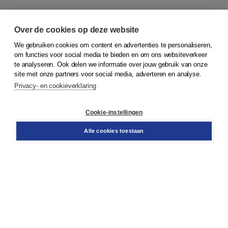
Over de cookies op deze website
We gebruiken cookies om content en advertenties te personaliseren,
om functies voor social media te bieden en om ons websiteverkeer
© 2026
Koninklijke Boom uitgevers
te analyseren. Ook delen we informatie over jouw gebruik van onze
site met onze partners voor social media, adverteren en analyse.
Privacy- en cookieverklaring
Klantenservice
Cookie-instellingen
Support
Bestellen
Alle cookies toestaan
​Retourneren
Docentenservice
Contact
Over Boom NT2
Over ons
Partners
Advies op maat