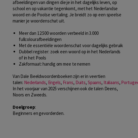
afbeeldingen van dingen die je in het dagelijks leven, op
school en op vakantie tegenkomt, met het Nederlandse
woord en de Poolse vertaling. Je breidt zo op een speelse
manier je woordenschat uit.
Meer dan 12.500 woorden verbeeld in 3.000
fullcolourafbeeldingen
Met de essentiële woordenschat voor dagelijks gebruik
Dubbel register: zoek een woord op in het Nederlands
of in het Pools
Zakformaat: handig om mee te nemen
Van Dale Beeldwoordenboeken zijn er in veertien
talen:
Nederlands
,
Engels
,
Frans
,
Duits
,
Spaans
,
Italiaans
,
Portuge
In het voorjaar van 2025 verschijnen ook de talen Deens,
Noors en Zweeds.
Doelgroep
:
Beginners en gevorderden.