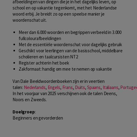
afbeeldingen van dingen die je in het dagelijks leven, op
school en op vakantie tegenkomt, met het Nederlandse
woord erbij. Je breidt zo op een speelse manier je
woordenschat uit.
Meer dan 6.000 woorden en begrippen verbeeld in 3.000
fullcolourafbeeldingen
Met de essentiële woordenschat voor dagelijks gebruik
Geschikt voor leerlingen van de basisschool, middelbare
scholieren en taalcursisten NT2
Register achterin het boek
Zakformaat: handig om mee te nemen op vakantie
Van Dale Beeldwoordenboeken zijn er in veertien
talen:
Nederlands
,
Engels
,
Frans
,
Duits
,
Spaans
,
Italiaans
,
Portuge
In het voorjaar van 2025 verschijnen ook de talen Deens,
Noors en Zweeds.
Doelgroep
:
Beginners en gevorderden