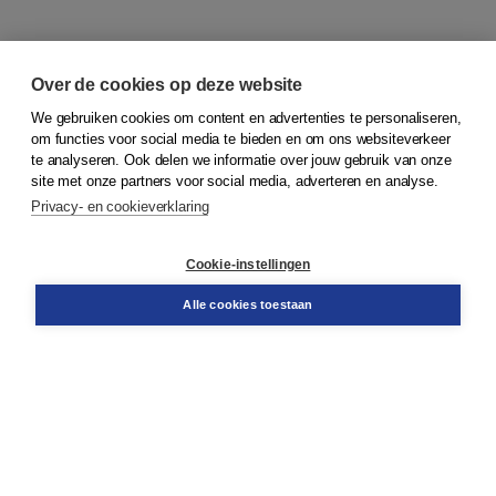
Over de cookies op deze website
We gebruiken cookies om content en advertenties te personaliseren,
om functies voor social media te bieden en om ons websiteverkeer
© 2026
Koninklijke Boom uitgevers
te analyseren. Ook delen we informatie over jouw gebruik van onze
site met onze partners voor social media, adverteren en analyse.
Privacy- en cookieverklaring
Klantenservice
Cookie-instellingen
Support
Bestellen
Alle cookies toestaan
​Retourneren
Docentenservice
Contact
Over Boom NT2
Over ons
Partners
Advies op maat