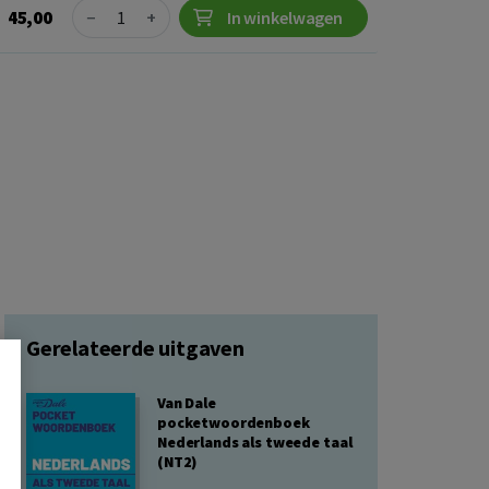
Quantity
45,00
−
+
In winkelwagen
Gerelateerde uitgaven
Van Dale
pocketwoordenboek
Nederlands als tweede taal
(NT2)