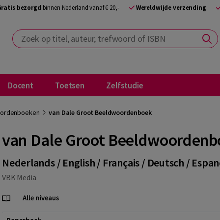
Gratis bezorgd
binnen Nederland vanaf € 20,-
Wereldwijde verzending
Zoek op titel, auteur, trefwoord of ISBN
Docent
Toetsen
Zelfstudie
oordenboeken
van Dale Groot Beeldwoordenboek
van Dale Groot Beeldwoordenb
Nederlands / English / Français / Deutsch / Espan
VBK Media