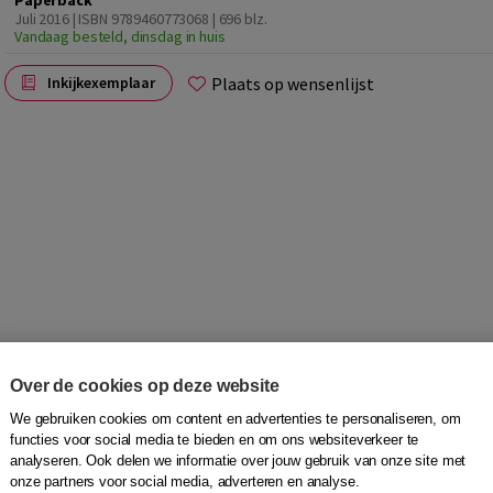
Paperback
Juli 2016 | ISBN 9789460773068
| 696 blz.
Vandaag besteld, dinsdag in huis
Plaats op wensenlijst
Inkijkexemplaar
Over de cookies op deze website
t ook alweer ...?' Aan de hand van 8000 afbeeldingen zijn
We gebruiken cookies om content en advertenties te personaliseren, om
u gaat om huis-, tuin- en keukenvoorwerpen, om onderdelen
functies voor social media te bieden en om ons websiteverkeer te
indstukje van een veter...
analyseren. Ook delen we informatie over jouw gebruik van onze site met
onze partners voor social media, adverteren en analyse.