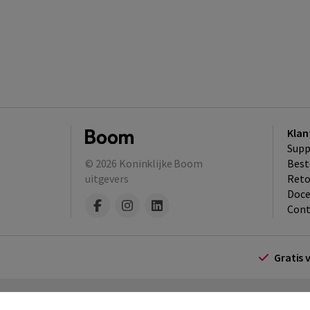
Klan
Supp
© 2026
Koninklijke Boom
Best
uitgevers
​Ret
Doce
Cont
Gratis 
Algemene voorwaarden
Algemene voorwa