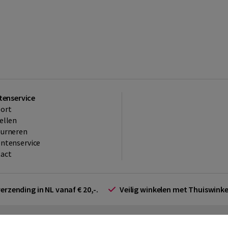
tenservice
ort
ellen
ourneren
ntenservice
act
verzending in NL vanaf € 20,-.
Veilig winkelen met Thuiswin
arden zakelijk
Cookieverklaring
Disclaimer
Privacy policy