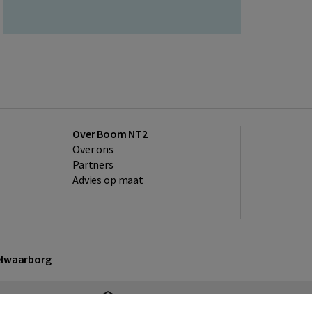
Over Boom NT2
Over ons
Partners
Advies op maat
kelwaarborg