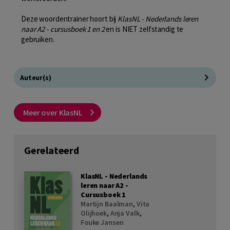
Deze woordentrainer hoort bij
KlasNL - Nederlands leren
naar A2 - cursusboek 1 en 2
en is NIET zelfstandig te
gebruiken.
Auteur(s)
Meer over KlasNL
Gerelateerd
KlasNL - Nederlands
leren naar A2 -
Cursusboek 1
Martijn Baalman
,
Vita
Olijhoek
,
Anja Valk
,
Fouke Jansen