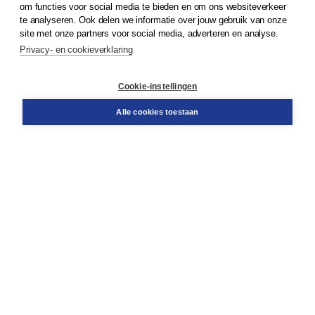
om functies voor social media te bieden en om ons websiteverkeer
© 2026
Koninklijke Boom uitgevers
te analyseren. Ook delen we informatie over jouw gebruik van onze
site met onze partners voor social media, adverteren en analyse.
Privacy- en cookieverklaring
Klantenservice
Cookie-instellingen
Support
Bestellen
Alle cookies toestaan
​Retourneren
Docentenservice
Contact
Over Boom NT2
Over ons
Partners
Advies op maat
Gratis verzending in NL vanaf € 20,-.
Veilig winkelen met Thuiswinkelwaarborg