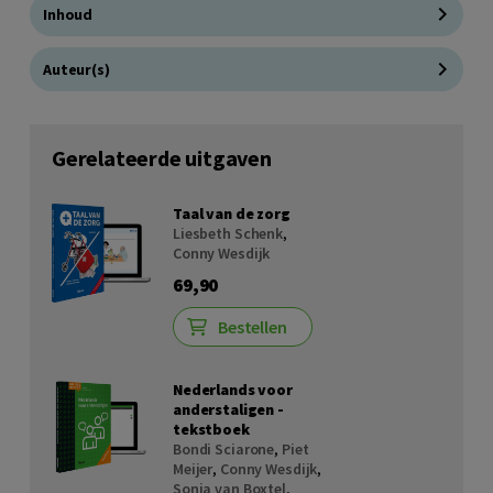
Inhoud
Auteur(s)
Gerelateerde uitgaven
Taal van de zorg
Liesbeth Schenk
,
Conny Wesdijk
69,90
Bestellen
Nederlands voor
anderstaligen -
tekstboek
Bondi Sciarone
,
Piet
Meijer
,
Conny Wesdijk
,
Sonja van Boxtel
,