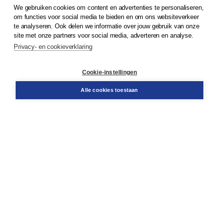
We gebruiken cookies om content en advertenties te personaliseren,
om functies voor social media te bieden en om ons websiteverkeer
© 2026
Koninklijke Boom uitgevers
te analyseren. Ook delen we informatie over jouw gebruik van onze
site met onze partners voor social media, adverteren en analyse.
Privacy- en cookieverklaring
Klantenservice
Cookie-instellingen
Support
Bestellen
Alle cookies toestaan
​Retourneren
Docentenservice
Contact
Over Boom NT2
Over ons
Partners
Advies op maat
Gratis verzending in NL vanaf € 20,-.