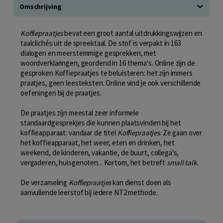
Omschrijving
Koffiepraatjes
bevat een groot aantal uitdrukkingswijzen en
taalclichés uit de spreektaal. De stof is verpakt in 163
dialogen en meerstemmige gesprekken, met
woordverklaringen, geordend in 16 thema's. Online zijn de
gesproken Koffiepraatjes te beluisteren: het zijn immers
praatjes, geen leesteksten. Online vind je ook verschillende
oefeningen bij de praatjes.
De praatjes zijn meestal zeer informele
standaardgesprekjes die kunnen plaatsvinden bij het
koffieapparaat: vandaar de titel
Koffiepraatjes
. Ze gaan over
het koffieapparaat, het weer, eten en drinken, het
weekend, de kinderen, vakantie, de buurt, collega's,
vergaderen, huisgenoten... Kortom, het betreft
small talk.
De verzameling
Koffiepraatjes
kan dienst doen als
aanvullende leerstof bij iedere NT2 methode.