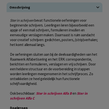
Omschrijving
Ster in schrijven
bevat functionele oefeningen voor
beginnende schrijvers. Leerlingen leren bijvoorbeeld een
appje of een mail schrijven, formulieren invullen en
eenvoudige verslagen maken. Daarnaast is ruim aandacht
voor creatief schrijven: gedichten, posters, (strip)verhalen;
het komt allemaal langs.
De oefeningen sluiten aan bij de deelvaardigheden van het
Raamwerk Alfabetisering en het ERK: correspondentie,
berichten en formulieren, verslagen en vrij schrijven. Door
een heldere structuur en de voorbereiding in stappen
worden leerlingen meegenomen in het schrijfproces. Zo
ontwikkelen ze heel geleidelijk hun functionele
schrijfvaardigheid.
Ook beschikbaar:
Ster in schrijven Alfa B
en
Ster
in
schrijven Alfa C
Doelgroep