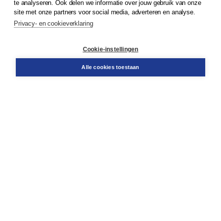
te analyseren. Ook delen we informatie over jouw gebruik van onze
site met onze partners voor social media, adverteren en analyse.
Privacy- en cookieverklaring
Klantenservice
Cookie-instellingen
Support
Bestellen
Alle cookies toestaan
​Retourneren
Docentenservice
Contact
Over Boom NT2
Over ons
Partners
Advies op maat
Gratis verzending in NL vanaf € 20,-.
Veilig winkelen met Thuiswinkelwaarborg