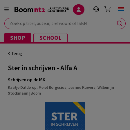
Zoek op titel, auteur, trefwoord of ISBN
SHOP
SCHOOL
Terug
Ster in schrijven - Alfa A
Schrijven op de ISK
Kaatje Dalderop
,
Merel Borgesius
,
Jeanne Kurvers
,
Willemijn
Stockmann
|
Boom