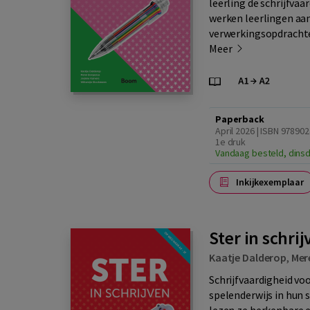
leerling de schrijfva
werken leerlingen aan
verwerkingsopdracht
Meer
Paperback
April 2026 | ISBN 97890
1e druk
Vandaag besteld, dinsd
Inkijkexemplaar
Ster in schri
Kaatje Dalderop
,
Mer
Schrijfvaardigheid voo
spelenderwijs in hun 