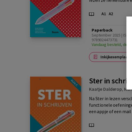
lezen ze herkenbare e
Paperback
September 2025 | ISBN
9789024473731
Vandaag besteld, dinsd
Inkijkexemplaar
Ster in schrij
Kaatje Dalderop
,
Mer
Na Ster in lezen versch
functionele oefeninge
een appje of een mail 