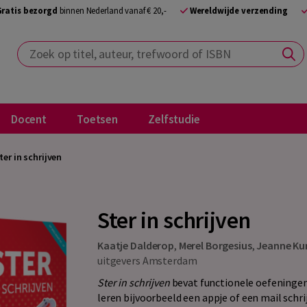
Gratis bezorgd
binnen Nederland vanaf € 20,-
Wereldwijde verzending
Zoek op titel, auteur, trefwoord of ISBN
Docent
Toetsen
Zelfstudie
ter in schrijven
Ster in schrijven
Kaatje Dalderop
,
Merel Borgesius
,
Jeanne Ku
uitgevers Amsterdam
Ster in schrijven
bevat functionele oefeningen
leren bijvoorbeeld een appje of een mail schr