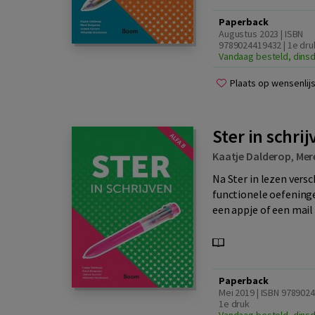
Paperback
Augustus 2023 | ISBN
9789024419432 | 1e dru
Vandaag besteld, dinsd
Plaats op wensenlijs
Ster in schrij
Kaatje Dalderop
,
Mer
Na Ster in lezen versch
functionele oefeninge
een appje of een mail 
Paperback
Mei 2019 | ISBN 9789024
1e druk