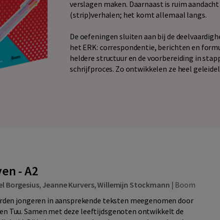
verslagen maken. Daarnaast is ruim aandacht v
(strip)verhalen; het komt allemaal langs.
De oefeningen sluiten aan bij de deelvaardig
het ERK: correspondentie, berichten en formul
heldere structuur en de voorbereiding in st
schrijfproces. Zo ontwikkelen ze heel geleidel
ven - A2
el Borgesius
,
Jeanne Kurvers
,
Willemijn Stockmann
|
Boom
den jongeren in aansprekende teksten meegenomen door
 en Tuu. Samen met deze leeftijdsgenoten ontwikkelt de