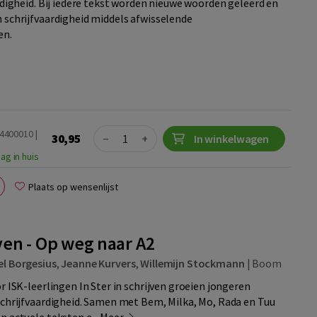
ardigheid. Bij iedere tekst worden nieuwe woorden geleerd en
 schrijfvaardigheid middels afwisselende
en.
Quantity
24400010 |
30,95
−
+
In winkelwagen
ag in huis
Plaats op wensenlijst
jven - Op weg naar A2
el Borgesius
,
Jeanne Kurvers
,
Willemijn Stockmann
|
Boom
r ISK-leerlingen In Ster in schrijven groeien jongeren
schrijfvaardigheid. Samen met Bem, Milka, Mo, Rada en Tuu