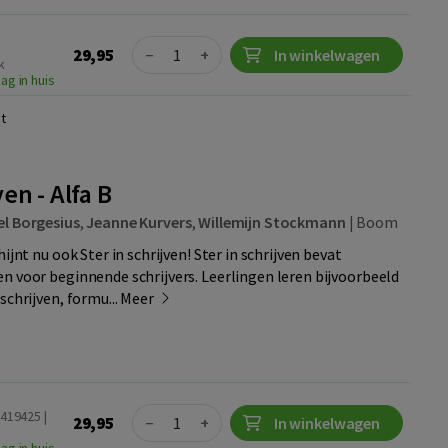
Quantity
29,95
−
+
In winkelwagen
k
ag in huis
t
ven - Alfa B
el Borgesius
,
Jeanne Kurvers
,
Willemijn Stockmann
|
Boom
ijnt nu ook Ster in schrijven! Ster in schrijven bevat
n voor beginnende schrijvers. Leerlingen leren bijvoorbeeld
schrijven, formu...
Meer
Quantity
419425 |
29,95
−
+
In winkelwagen