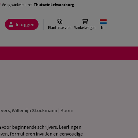
Veilig winkelen met
Thuiswinkelwaarborg
Inloggen
Klantenservice
Winkelwagen
NL
rvers
,
Willemijn Stockmann
|
Boom
 voor beginnende schrijvers. Leerlingen
ijven, formulieren invullen en eenvoudige