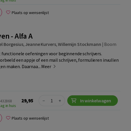
ag in huis
Plaats op wensenlijst
ven - Alfa A
el Borgesius
,
Jeanne Kurvers
,
Willemijn Stockmann
|
Boom
at functionele oefeningen voor beginnende schrijvers.
oorbeeld een appje of een mail schrijven, formulieren invullen
gen maken. Daarnaa...
Meer
Quantity
29,95
−
+
In winkelwagen
4432868
ag in huis
Plaats op wensenlijst