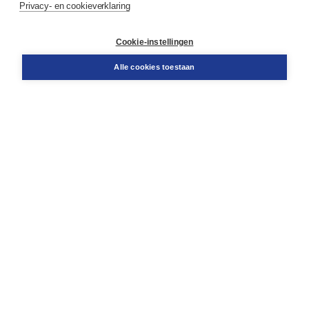
Privacy- en cookieverklaring
Klantenservice
Cookie-instellingen
Support
Bestellen
Alle cookies toestaan
​Retourneren
Docentenservice
Contact
Over Boom NT2
Over ons
Partners
Advies op maat
Gratis verzending in NL vanaf € 20,-.
Veilig winkelen met Thuiswinkelwaarborg
Algemene voorwaarden