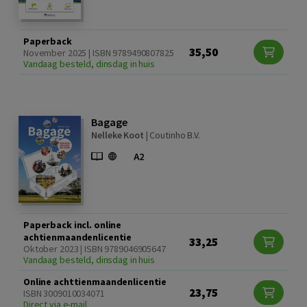
Paperback
35,50
November 2025 | ISBN 9789490807825
Vandaag besteld, dinsdag in huis
Bagage
Nelleke Koot
|
Coutinho B.V.
Paperback incl. online
achtienmaandenlicentie
33,25
Oktober 2023 | ISBN 9789046905647
Vandaag besteld, dinsdag in huis
Online achttienmaandenlicentie
23,75
ISBN 3009010034071
Direct via e-mail