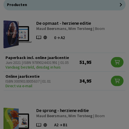
Producten
De opmaat - herziene editie
Maud Beersmans
,
Wim Tersteeg
|
Boom
Paperback incl. online jaarlicentie
51,95
Juni 2021 | ISBN 9789024431991 | 01.05
Vandaag besteld, dinsdag in huis
Online jaarlicentie
34,95
ISBN 3009010005637 | 01.01
Direct via e-mail
De sprong - herziene editie
Maud Beersmans
,
Wim Tersteeg
|
Boom