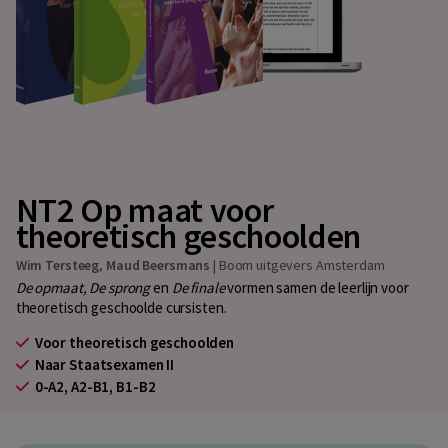
NT2 Op maat voor
theoretisch geschoolden
Wim Tersteeg
,
Maud Beersmans
|
Boom uitgevers Amsterdam
De opmaat, De sprong
en
De finale
vormen samen de leerlijn voor
theoretisch geschoolde cursisten.
Voor theoretisch geschoolden
Naar Staatsexamen II
0-A2, A2-B1, B1-B2