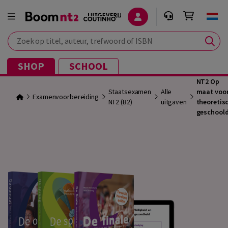
Zoek op titel, auteur, trefwoord of ISBN
SHOP
SCHOOL
NT2 Op
Staatsexamen
Alle
maat voo
Examenvoorbereiding
NT2 (B2)
uitgaven
theoretis
geschool