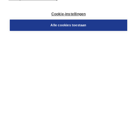
Klantenservice
Cookie-instellingen
Support
Bestellen
Alle cookies toestaan
​Retourneren
Docentenservice
Contact
Over Boom NT2
Over ons
Partners
Advies op maat
Gratis verzending in NL vanaf € 20,-.
Veilig winkelen met Thuiswinkelwaarborg
Algemene voorwaarden
Algemene voorwaarden zakelijk