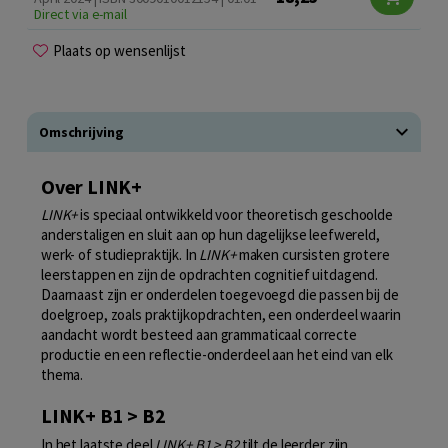
Direct via e-mail
Plaats op wensenlijst
Omschrijving
Over LINK+
LINK+
is speciaal ontwikkeld voor theoretisch geschoolde
anderstaligen en sluit aan op hun dagelijkse leefwereld,
werk- of studiepraktijk. In
LINK+
maken cursisten grotere
leerstappen en zijn de opdrachten cognitief uitdagend.
Daarnaast zijn er onderdelen toegevoegd die passen bij de
doelgroep, zoals praktijkopdrachten, een onderdeel waarin
aandacht wordt besteed aan grammaticaal correcte
productie en een reflectie-onderdeel aan het eind van elk
thema.
LINK+ B1 > B2
In het laatste deel
LINK+ B1 > B2
tilt de leerder zijn