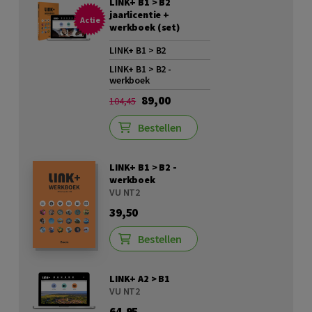
LINK+ B1 > B2
jaarlicentie +
Actie
werkboek (set)
LINK+ B1 > B2
LINK+ B1 > B2 -
werkboek
89,00
104,45
Bestellen
LINK+ B1 > B2 -
werkboek
VU NT2
39,50
Bestellen
LINK+ A2 > B1
VU NT2
64,95