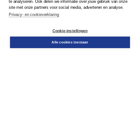
te analyseren. Ook delen we informatie over jouw gebruik van onze
site met onze partners voor social media, adverteren en analyse.
Privacy- en cookieverklaring
Klantenservice
Cookie-instellingen
Support
Bestellen
Alle cookies toestaan
​Retourneren
Docentenservice
Contact
Over Boom NT2
Over ons
Partners
Advies op maat
Gratis verzending in NL vanaf € 20,-.
Veilig winkelen met Thuiswinkelwaarborg