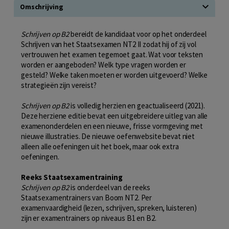
Omschrijving
Schrijven op B2
bereidt de kandidaat voor op het onderdeel
Schrijven van het Staatsexamen NT2 II zodat hij of zij vol
vertrouwen het examen tegemoet gaat. Wat voor teksten
worden er aangeboden? Welk type vragen worden er
gesteld? Welke taken moeten er worden uitgevoerd? Welke
strategieën zijn vereist?
Schrijven op B2
is volledig herzien en geactualiseerd (2021).
Deze herziene editie bevat een uitgebreidere uitleg van alle
examenonderdelen en een nieuwe, frisse vormgeving met
nieuwe illustraties. De nieuwe oefenwebsite bevat niet
alleen alle oefeningen uit het boek, maar ook extra
oefeningen.
Reeks Staatsexamentraining
Schrijven op B2
is onderdeel van de reeks
Staatsexamentrainers van Boom NT2. Per
examenvaardigheid (lezen, schrijven, spreken, luisteren)
zijn er examentrainers op niveaus B1 en B2.