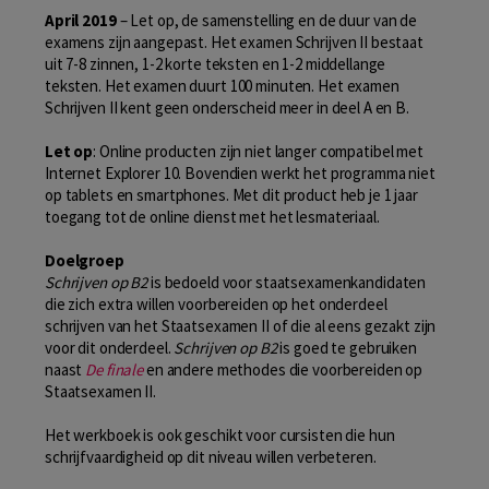
April 2019
– Let op, de samenstelling en de duur van de
examens zijn aangepast. Het examen Schrijven II bestaat
uit 7-8 zinnen, 1-2 korte teksten en 1-2 middellange
teksten. Het examen duurt 100 minuten. Het examen
Schrijven II kent geen onderscheid meer in deel A en B.
Let op
: Online producten zijn niet langer compatibel met
Internet Explorer 10. Bovendien werkt het programma niet
op tablets en smartphones. Met dit product heb je 1 jaar
toegang tot de online dienst met het lesmateriaal.
Doelgroep
Schrijven op B2
is bedoeld voor staatsexamenkandidaten
die zich extra willen voorbereiden op het onderdeel
schrijven van het Staatsexamen II of die al eens gezakt zijn
voor dit onderdeel.
Schrijven op B2
is goed te gebruiken
naast
De finale
en andere methodes die voorbereiden op
Staatsexamen II.
Het werkboek is ook geschikt voor cursisten die hun
schrijfvaardigheid op dit niveau willen verbeteren.