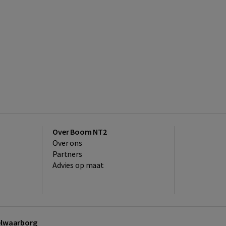
Over Boom NT2
Over ons
Partners
Advies op maat
kelwaarborg