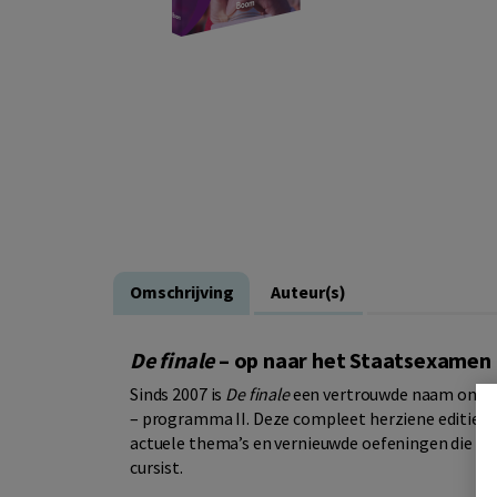
Omschrijving
Auteur(s)
De finale
– op naar het Staatsexamen 
Sinds 2007 is
De finale
een vertrouwde naam onder 
– programma II. Deze compleet herziene editie bo
actuele thema’s en vernieuwde oefeningen die pe
cursist.