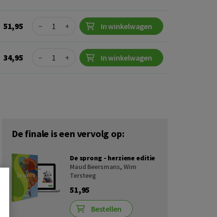
Quantity
51,95
−
+
In winkelwagen
Quantity
34,95
−
+
In winkelwagen
De finale is een vervolg op:
De sprong - herziene editie
Maud Beersmans
,
Wim
Tersteeg
51,95
Bestellen