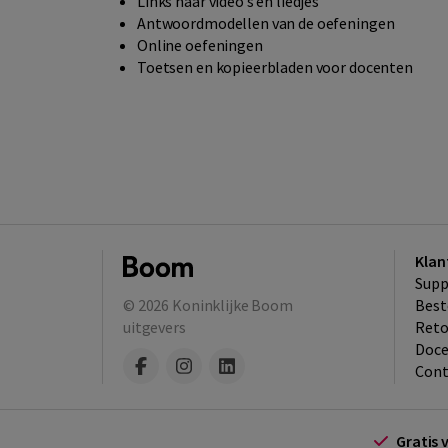
Links naar video’s en liedjes
Antwoordmodellen van de oefeningen
Online oefeningen
Toetsen en kopieerbladen voor docenten
Klan
Supp
© 2026
Koninklijke Boom
Best
uitgevers
​Ret
Doce
Cont
Gratis 