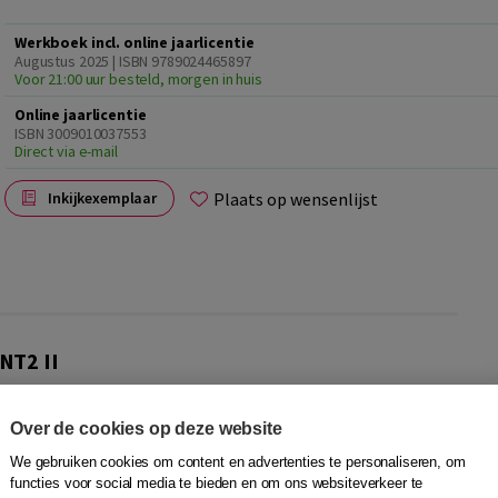
Werkboek incl. online jaarlicentie
Augustus 2025 | ISBN 9789024465897
Voor 21:00 uur besteld, morgen in huis
Online jaarlicentie
ISBN 3009010037553
Direct via e-mail
Plaats op wensenlijst
Inkijkexemplaar
NT2 II
cursisten die zich voorbereiden op het Staatsexamen NT2
uwt voort op die stevige basis, met een frisse vormgeving,
Over de cookies op deze website
rfect aansluiten bij de behoeften van de moderne NT2-
We gebruiken cookies om content en advertenties te personaliseren, om
functies voor social media te bieden en om ons websiteverkeer te