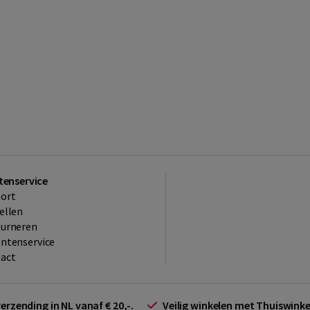
tenservice
ort
ellen
ourneren
ntenservice
act
verzending in NL vanaf € 20,-.
Veilig winkelen met Thuiswin