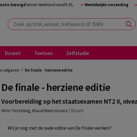
Gratis bezorgd
binnen Nederland vanaf € 20,-
Wereldwijde verzending
Zoek op titel, auteur, trefwoord of ISBN
Docent
Toetsen
Zelfstudie
le uitgaven
De finale - herziene editie
De finale - herziene editie
Voorbereiding op het staatsexamen NT2 II, nivea
Wim Tersteeg
,
Maud Beersmans
|
Boom
Wil je nog met de oude editie van De finale werken?