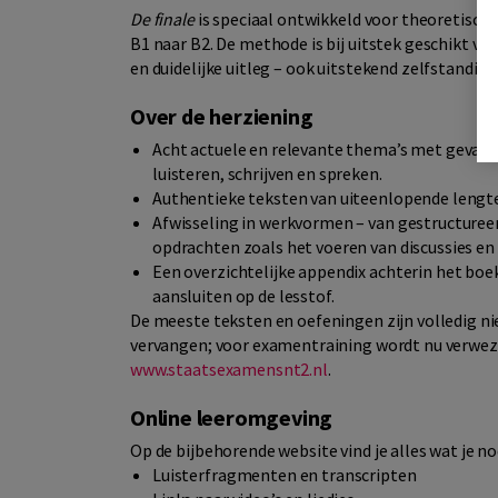
De finale
is speciaal ontwikkeld voor theoretisch 
B1 naar B2. De methode is bij uitstek geschikt vo
en duidelijke uitleg – ook uitstekend zelfstandi
Over de herziening
Acht actuele en relevante thema’s met gevarie
luisteren, schrijven en spreken.
Authentieke teksten van uiteenlopende lengte, 
Afwisseling in werkvormen – van gestructuree
opdrachten zoals het voeren van discussies en
Een overzichtelijke appendix achterin het boe
aansluiten op de lesstof.
De meeste teksten en oefeningen zijn volledig n
vervangen; voor examentraining wordt nu verwez
www.staatsexamensnt2.nl
.
Online leeromgeving
Op de bijbehorende website vind je alles wat je 
Luisterfragmenten en transcripten