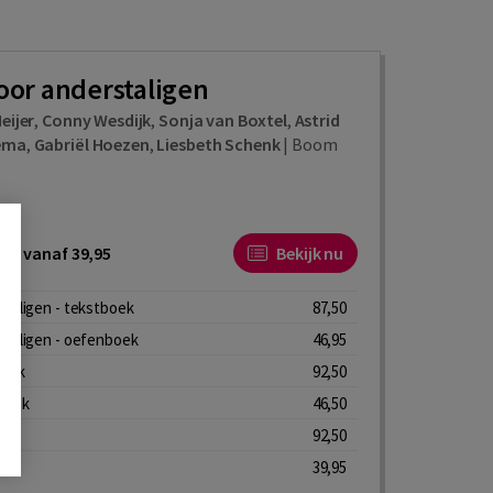
oor anderstaligen
eijer
,
Conny Wesdijk
,
Sonja van Boxtel
,
Astrid
ema
,
Gabriël Hoezen
,
Liesbeth Schenk
|
Boom
ijs vanaf 39,95
Bekijk nu
taligen - tekstboek
87,50
staligen - oefenboek
46,95
boek
92,50
boek
46,50
92,50
a
39,95