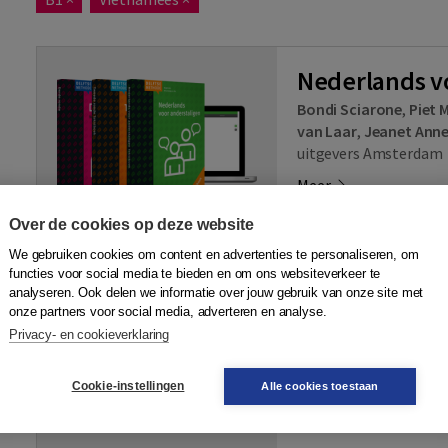
Nederlands v
Bondi Sciarone
,
Piet M
van Laar
,
Jeanet Ann
uitgevers Amsterdam
Meer
Over de cookies op deze website
Bevat 6 onderdelen, pr
We gebruiken cookies om content en advertenties te personaliseren, om
functies voor social media te bieden en om ons websiteverkeer te
Nederlands voor anders
analyseren. Ook delen we informatie over jouw gebruik van onze site met
Nederlands voor ander
onze partners voor social media, adverteren en analyse.
Privacy- en cookieverklaring
Tweede ronde - tekst
Tweede ronde - oefen
Cookie-instellingen
Alle cookies toestaan
Derde ronde
De Delftse grammatic