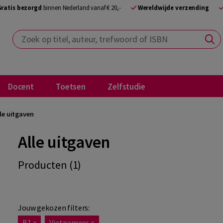
Gratis bezorgd
binnen Nederland vanaf € 20,-
Wereldwijde verzending
Zoek op titel, auteur, trefwoord of ISBN
Docent
Toetsen
Zelfstudie
le uitgaven
Alle uitgaven
Producten (1)
Jouw gekozen filters:
B1
×
Vietnamees
×