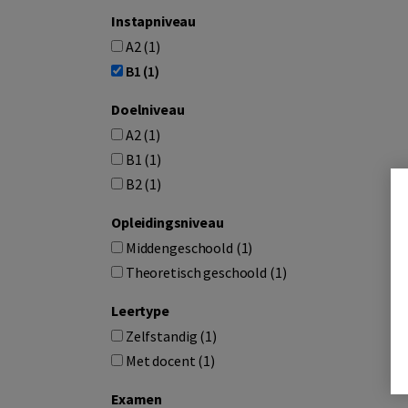
Instapniveau
A2 (1)
B1 (1)
Doelniveau
A2 (1)
B1 (1)
B2 (1)
Opleidingsniveau
Middengeschoold (1)
Theoretisch geschoold (1)
Leertype
Zelfstandig (1)
Met docent (1)
Examen