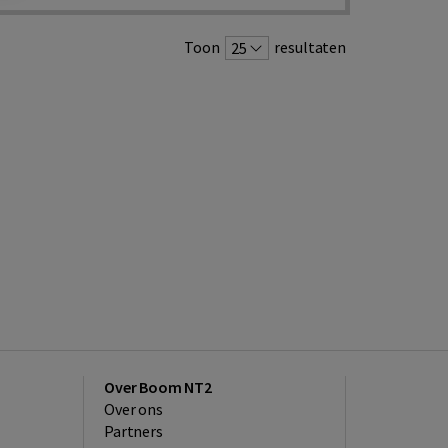
Toon
resultaten
25
Over Boom NT2
Over ons
Partners