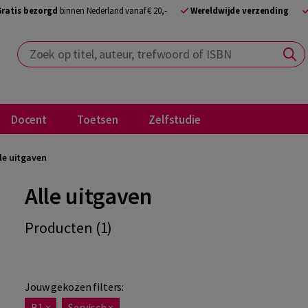
Gratis bezorgd
binnen Nederland vanaf € 20,-
Wereldwijde verzending
Zoek op titel, auteur, trefwoord of ISBN
Docent
Toetsen
Zelfstudie
le uitgaven
Alle uitgaven
Producten (1)
Jouw gekozen filters:
B1
×
Servisch
×