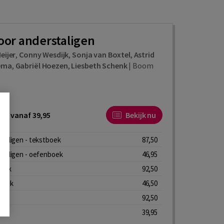
oor anderstaligen
eijer
,
Conny Wesdijk
,
Sonja van Boxtel
,
Astrid
ema
,
Gabriël Hoezen
,
Liesbeth Schenk
|
Boom
ijs vanaf 39,95
Bekijk nu
taligen - tekstboek
87,50
staligen - oefenboek
46,95
boek
92,50
boek
46,50
92,50
a
39,95