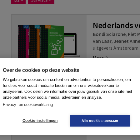
Nederlands v
Bondi Sciarone
,
Piet M
van Laar
,
Jeanet Ann
uitgevers Amsterdam
Meer
Over de cookies op deze website
Bevat 6 onderdelen, pr
We gebruiken cookies om content en advertenties te personaliseren, om
functies voor social media te bieden en om ons websiteverkeer te
Nederlands voor anders
analyseren. Ook delen we informatie over jouw gebruik van onze site met
Nederlands voor ander
onze partners voor social media, adverteren en analyse.
Privacy- en cookieverklaring
Tweede ronde - tekst
Tweede ronde - oefen
Cookie-instellingen
Alle cookies toestaan
Derde ronde
De Delftse grammatic