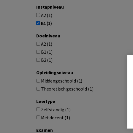
Instapniveau
A2 (1)
B1 (1)
Doelniveau
A2 (1)
B1 (1)
B2 (1)
Opleidingsniveau
Middengeschoold (1)
Theoretisch geschoold (1)
Leertype
Zelfstandig (1)
Met docent (1)
Examen