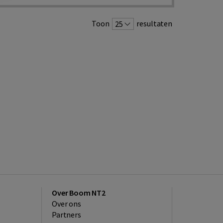
Toon
resultaten
25
Over Boom NT2
Over ons
Partners