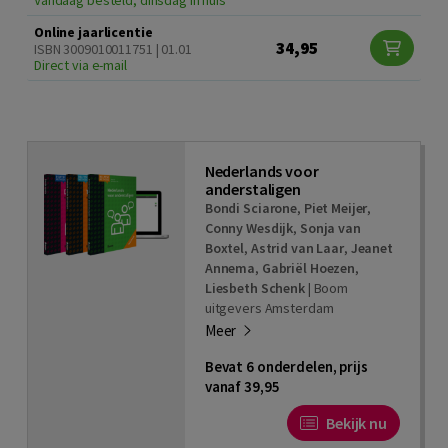
Online jaarlicentie
34,95
ISBN 3009010011751 | 01.01
Direct via e-mail
Nederlands voor
anderstaligen
Bondi Sciarone
,
Piet Meijer
,
Conny Wesdijk
,
Sonja van
Boxtel
,
Astrid van Laar
,
Jeanet
Annema
,
Gabriël Hoezen
,
Liesbeth Schenk
|
Boom
uitgevers Amsterdam
Meer
Bevat 6 onderdelen, prijs
vanaf 39,95
Bekijk nu