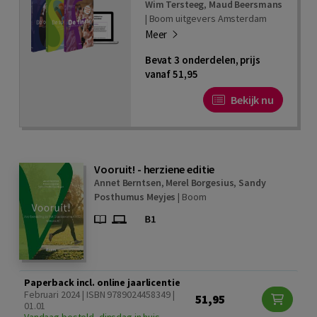
Wim Tersteeg
,
Maud Beersmans
|
Boom uitgevers Amsterdam
Meer
Bevat 3 onderdelen, prijs
vanaf 51,95
Bekijk nu
Vooruit! - herziene editie
Annet Berntsen
,
Merel Borgesius
,
Sandy
Posthumus Meyjes
|
Boom
Paperback incl. online jaarlicentie
Februari 2024 | ISBN 9789024458349 |
51,95
01.01
Vandaag besteld, dinsdag in huis