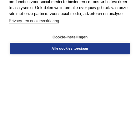
om functies voor social media te bieden en om ons websiteverkeer
© 2026
Koninklijke Boom uitgevers
te analyseren. Ook delen we informatie over jouw gebruik van onze
site met onze partners voor social media, adverteren en analyse.
Privacy- en cookieverklaring
Klantenservice
Cookie-instellingen
Support
Bestellen
Alle cookies toestaan
​Retourneren
Docentenservice
Contact
Over Boom NT2
Over ons
Partners
Advies op maat
Gratis verzending in NL vanaf € 20,-.
Veilig winkelen met Thuiswinkelwaarborg