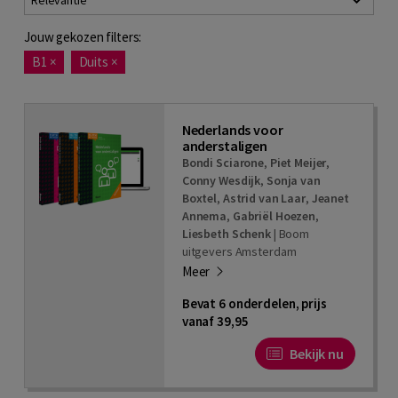
Relevantie
Jouw gekozen filters:
B1
×
Duits
×
Nederlands voor
anderstaligen
Bondi Sciarone
,
Piet Meijer
,
Conny Wesdijk
,
Sonja van
Boxtel
,
Astrid van Laar
,
Jeanet
Annema
,
Gabriël Hoezen
,
Liesbeth Schenk
|
Boom
uitgevers Amsterdam
Meer
Bevat 6 onderdelen, prijs
vanaf 39,95
Bekijk nu