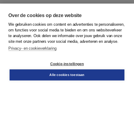
Over de cookies op deze website
We gebruiken cookies om content en advertenties te personaliseren,
om functies voor social media te bieden en om ons websiteverkeer
© 2026
Koninklijke Boom uitgevers
te analyseren. Ook delen we informatie over jouw gebruik van onze
site met onze partners voor social media, adverteren en analyse.
Privacy- en cookieverklaring
Klantenservice
Cookie-instellingen
Support
Bestellen
Alle cookies toestaan
​Retourneren
Docentenservice
Contact
Over Boom NT2
Over ons
Partners
Advies op maat