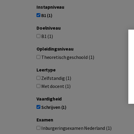
Instapniveau
B1 (1)
Doelniveau
B1 (1)
Opleidingsniveau
Theoretisch geschoold (1)
Leertype
Zelfstandig (1)
Met docent (1)
Vaardigheid
Schrijven (1)
Examen
Inburgeringsexamen Nederland (1)