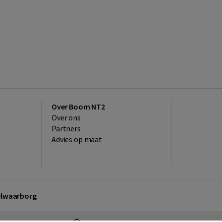
Over Boom NT2
Over ons
Partners
Advies op maat
kelwaarborg