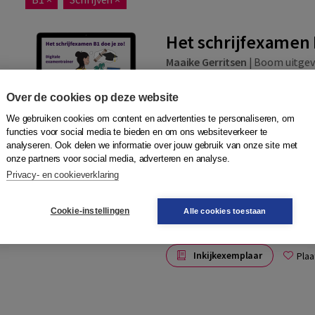
Het schrijfexamen 
Maaike Gerritsen
|
Boom uitge
Wil je zelf oefenen voor het S
Over de cookies op deze website
digitale schrijfexamentrainer! 
en (bijna) op niveau B1 schrijft.
We gebruiken cookies om content en advertenties te personaliseren, om
Meer
functies voor social media te bieden en om ons websiteverkeer te
analyseren. Ook delen we informatie over jouw gebruik van onze site met
onze partners voor social media, adverteren en analyse.
Privacy- en cookieverklaring
Online jaarlicentie
Cookie-instellingen
Alle cookies toestaan
ISBN 9789046908983
Direct via e-mail
Inkijkexemplaar
Plaa