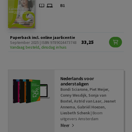
Paperback incl. online jaarlicentie
33,25
September 2025 | ISBN 9789024473748
Vandaag besteld, dinsdag in huis
Nederlands voor
anderstaligen
Bondi Sciarone
,
Piet Meijer
,
Conny Wesdijk
,
Sonja van
Boxtel
,
Astrid van Laar
,
Jeanet
Annema
,
Gabriël Hoezen
,
Liesbeth Schenk
|
Boom
uitgevers Amsterdam
Meer