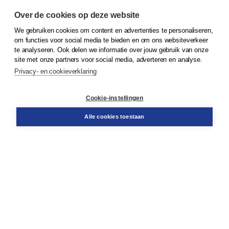
Over de cookies op deze website
We gebruiken cookies om content en advertenties te personaliseren,
om functies voor social media te bieden en om ons websiteverkeer
© 2026
Koninklijke Boom uitgevers
te analyseren. Ook delen we informatie over jouw gebruik van onze
site met onze partners voor social media, adverteren en analyse.
Privacy- en cookieverklaring
Klantenservice
Cookie-instellingen
Support
Bestellen
Alle cookies toestaan
​Retourneren
Docentenservice
Contact
Over Boom NT2
Over ons
Partners
Advies op maat