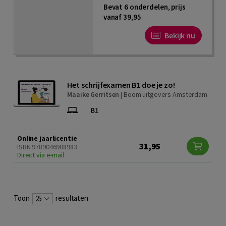
Bevat 6 onderdelen, prijs
vanaf 39,95
Bekijk nu
Het schrijfexamen B1 doe je zo!
Maaike Gerritsen
|
Boom uitgevers Amsterdam
Online jaarlicentie
31,95
ISBN 9789046908983
Direct via e-mail
Toon
resultaten
25