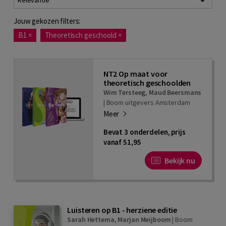
Relevantie
Jouw gekozen filters:
B1
×
Theoretisch geschoold
×
NT2 Op maat voor
theoretisch geschoolden
Wim Tersteeg
,
Maud Beersmans
|
Boom uitgevers Amsterdam
Meer
Bevat 3 onderdelen, prijs
vanaf 51,95
Bekijk nu
Luisteren op B1 - herziene editie
Sarah Hettema
,
Marjan Meijboom
|
Boom