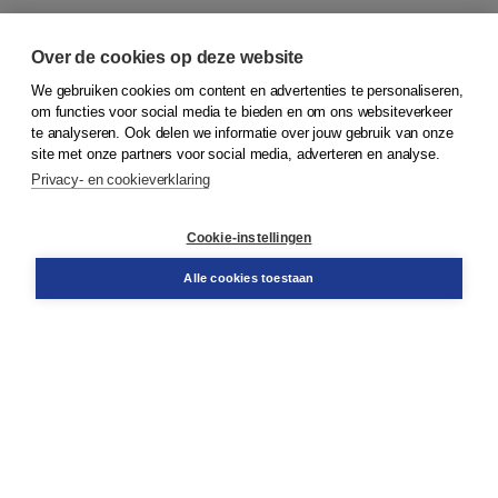
Over de cookies op deze website
We gebruiken cookies om content en advertenties te personaliseren,
om functies voor social media te bieden en om ons websiteverkeer
© 2026
Koninklijke Boom uitgevers
te analyseren. Ook delen we informatie over jouw gebruik van onze
site met onze partners voor social media, adverteren en analyse.
Privacy- en cookieverklaring
Klantenservice
Cookie-instellingen
Support
Bestellen
Alle cookies toestaan
​Retourneren
Docentenservice
Contact
Over Boom NT2
Over ons
Partners
Advies op maat