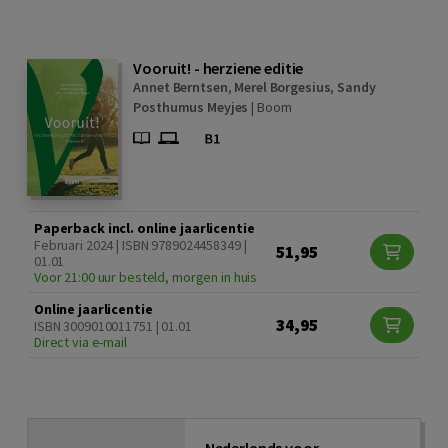
Vooruit! - herziene editie
Annet Berntsen
,
Merel Borgesius
,
Sandy
Posthumus Meyjes
|
Boom
Paperback incl. online jaarlicentie
Februari 2024 | ISBN 9789024458349 |
51,95
01.01
Voor 21:00 uur besteld, morgen in huis
Online jaarlicentie
34,95
ISBN 3009010011751 | 01.01
Direct via e-mail
Nederlands voor