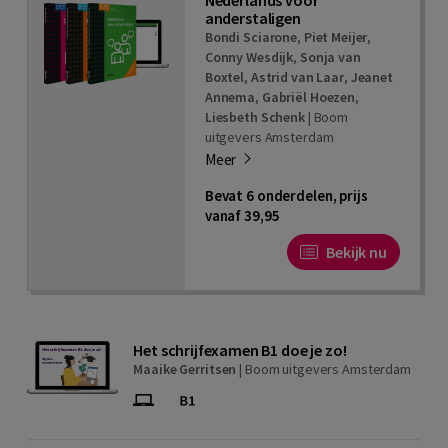
anderstaligen
Bondi Sciarone
,
Piet Meijer
,
Conny Wesdijk
,
Sonja van
Boxtel
,
Astrid van Laar
,
Jeanet
Annema
,
Gabriël Hoezen
,
Liesbeth Schenk
|
Boom
uitgevers Amsterdam
Meer
Bevat 6 onderdelen, prijs
vanaf 39,95
Bekijk nu
Het schrijfexamen B1 doe je zo!
Maaike Gerritsen
|
Boom uitgevers Amsterdam