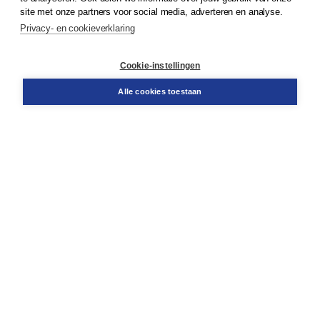
site met onze partners voor social media, adverteren en analyse.
Privacy- en cookieverklaring
Klantenservice
Cookie-instellingen
Support
Bestellen
Alle cookies toestaan
​Retourneren
Docentenservice
Contact
Over Boom NT2
Over ons
Partners
Advies op maat
Gratis verzending in NL vanaf € 20,-.
Veilig winkelen met Thuiswinkelwaarborg