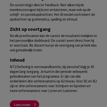
De cursist krijgt directe feedback. Niet alleen bij de
meerkeuzevragen bij lezen en luisteren, maar ook op de
schrijf- en spreekopdrachten. Het AI-model controleert de
opdrachten op grammatica, spelling en inhoud.
Zicht op voortgang
Na elk proefexamen kan de cursist de resultaten bekijken in
het persoonlijke dashboard. De cursist weet direct hoe hij
er voorstaat. Als docent kun je de voortgang van je hele klas
ook gemakkelijk inzien.
Inhoud
NT2 Oefening is een maandlicentie, bij aanschaf krijg je 30
dagen lang toegang. Je kunt in die periode onbeperkt
gebruikmaken van het programma. Er zijn van alle
onderdelen drie oefenexamens op A2 niveau. Voor B1 en B2
zijn er drie oefenexamens voor Schrijven en Spreken en
twee oefenexamens voor Lezen en Luisteren.
Lees meer